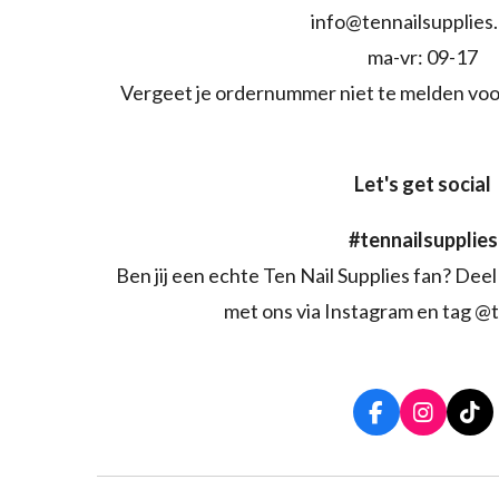
info@tennailsupplies
ma-vr: 09-17
Vergeet je ordernummer niet te melden voo
Let's get social
#tennailsupplies
Ben jij een echte Ten Nail Supplies fan? Deel 
met ons via Instagram en tag @t
F
I
T
a
n
i
c
s
k
e
t
T