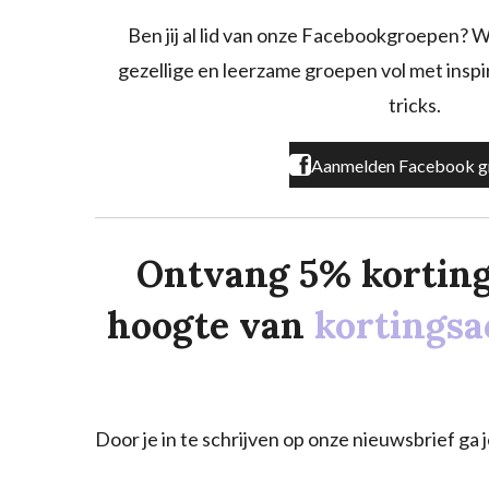
b
a
o
o
g
k
Ben jij al lid van onze Facebookgroepen? W
o
r
gezellige en leerzame groepen vol met inspira
k
a
m
tricks.
Aanmelden Facebook g
Ontvang 5% korting o
hoogte van
kortingsa
Door je in te schrijven op onze nieuwsbrief g