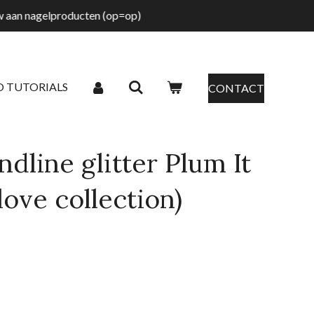
tw aan nagelproducten (op=op)
O TUTORIALS
CONTACT
dline glitter Plum It
love collection)