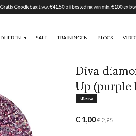
Gratis Goodiebag t.w.v. €41,50 bij besteding van min. €100 ex b
GDHEDEN
SALE
TRAININGEN
BLOGS
VIDE
Diva diamon
Up (purple 
Nieuw
€ 1,00
€ 2,95