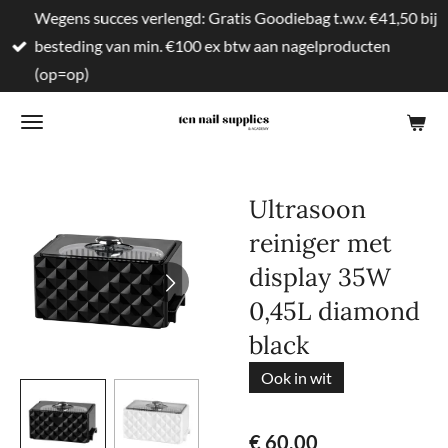
Wegens succes verlengd: Gratis Goodiebag t.w.v. €41,50 bij
Ga
besteding van min. €100 ex btw aan nagelproducten
direct
(op=op)
naar
de
hoofdinhoud
Ultrasoon
reiniger met
display 35W
0,45L diamond
black
Ook in wit
€ 60,00