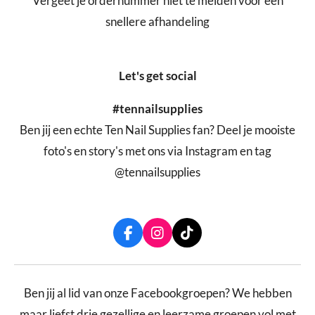
Vergeet je ordernummer niet te melden voor een
snellere afhandeling
Let's get social
#tennailsupplies
Ben jij een echte Ten Nail Supplies fan? Deel je mooiste
foto's en story's met ons via Instagram en tag
@tennailsupplies
F
I
T
a
n
i
c
s
k
e
t
T
b
a
o
Ben jij al lid van onze Facebookgroepen? We hebben
o
g
k
maar liefst drie gezellige en leerzame groepen vol met