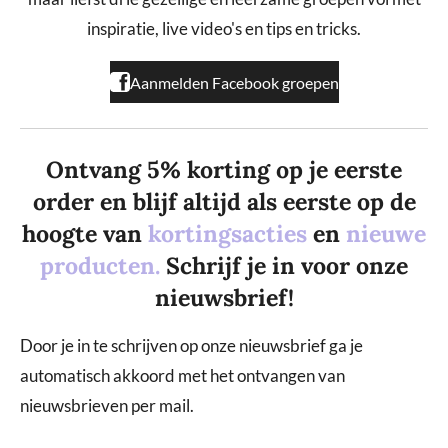
o
r
k
a
inspiratie, live video's en tips en tricks.
m
Aanmelden Facebook groepen
Ontvang 5% korting op je eerste
order en blijf altijd als eerste op de
hoogte van
kortingsacties
en
nieuwe
producten.
Schrijf je in voor onze
nieuwsbrief!
Door je in te schrijven op onze nieuwsbrief ga je
automatisch akkoord met het ontvangen van
nieuwsbrieven per mail.