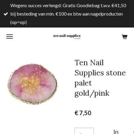
Wegens succes verlengd: Gratis Goodiebag t.w.v. €41,50
Ga
bij besteding van min. €100 ex btw aan nagelproducten
direct
(op=op)
naar
de
hoofdinhoud
Ten Nail
Supplies stone
palet
gold/pink
€ 7,50
In