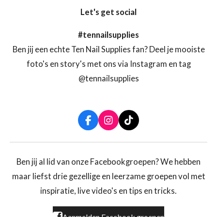
Let's get social
#tennailsupplies
Ben jij een echte Ten Nail Supplies fan? Deel je mooiste
foto's en story's met ons via Instagram en tag
@tennailsupplies
F
I
T
a
n
i
c
s
k
e
t
T
b
a
o
Ben jij al lid van onze Facebookgroepen? We hebben
o
g
k
maar liefst drie gezellige en leerzame groepen vol met
o
r
k
a
inspiratie, live video's en tips en tricks.
m
Aanmelden Facebook groepen