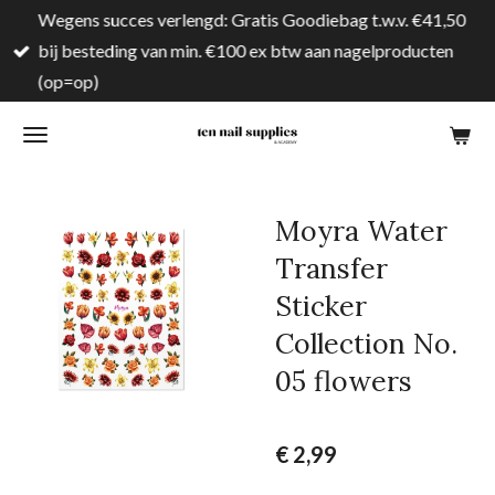
Wegens succes verlengd: Gratis Goodiebag t.w.v. €41,50
Ga
bij besteding van min. €100 ex btw aan nagelproducten
direct
(op=op)
naar
de
hoofdinhoud
Moyra Water
Transfer
Sticker
Collection No.
05 flowers
€ 2,99