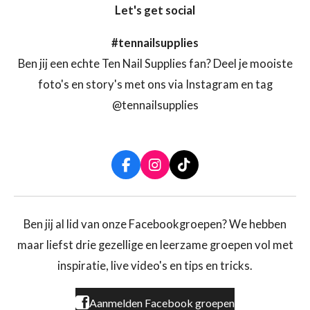
Let's get social
#tennailsupplies
Ben jij een echte Ten Nail Supplies fan? Deel je mooiste
foto's en story's met ons via Instagram en tag
@tennailsupplies
F
I
T
a
n
i
c
s
k
e
t
T
b
a
o
Ben jij al lid van onze Facebookgroepen? We hebben
o
g
k
maar liefst drie gezellige en leerzame groepen vol met
o
r
k
a
inspiratie, live video's en tips en tricks.
m
Aanmelden Facebook groepen