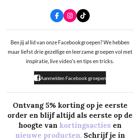
F
I
T
a
n
i
c
s
k
e
t
T
b
a
o
Ben jij al lid van onze Facebookgroepen? We hebben
o
g
k
maar liefst drie gezellige en leerzame groepen vol met
o
r
k
a
inspiratie, live video's en tips en tricks.
m
Aanmelden Facebook groepen
Ontvang 5% korting op je eerste
order en blijf altijd als eerste op de
hoogte van
kortingsacties
en
nieuwe producten.
Schrijf je in