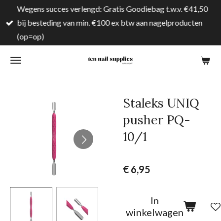
Wegens succes verlengd: Gratis Goodiebag t.w.v. €41,50
Ga
bij besteding van min. €100 ex btw aan nagelproducten
direct
(op=op)
naar
de
hoofdinhoud
Staleks UNIQ
pusher PQ-
10/1
€ 6,95
In
winkelwagen