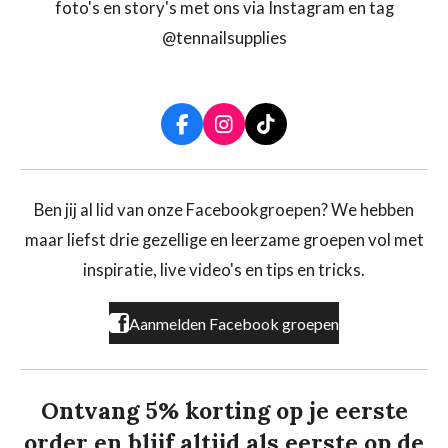
foto's en story's met ons via Instagram en tag
@tennailsupplies
F
I
T
a
n
i
c
s
k
e
t
T
b
a
o
Ben jij al lid van onze Facebookgroepen? We hebben
o
g
k
maar liefst drie gezellige en leerzame groepen vol met
o
r
k
a
inspiratie, live video's en tips en tricks.
m
Aanmelden Facebook groepen
Ontvang 5% korting op je eerste
order en blijf altijd als eerste op de