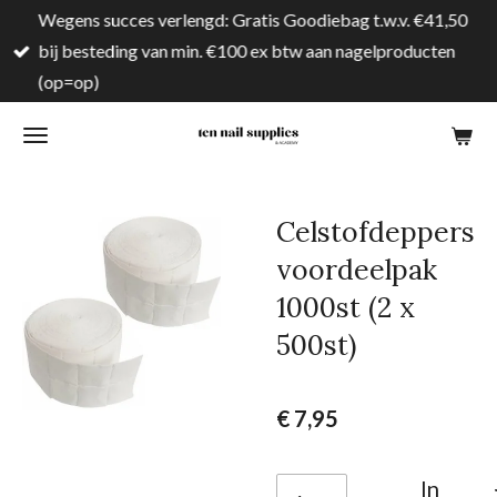
Wegens succes verlengd: Gratis Goodiebag t.w.v. €41,50
Ga
bij besteding van min. €100 ex btw aan nagelproducten
direct
(op=op)
naar
de
hoofdinhoud
Celstofdeppers
voordeelpak
1000st (2 x
500st)
€ 7,95
In