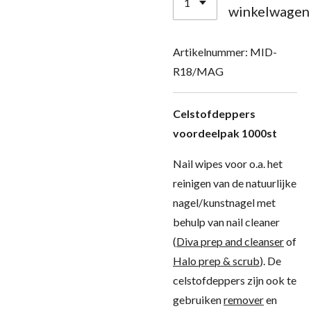
winkelwagen
Artikelnummer:
MID-
R18/MAG
Celstofdeppers
voordeelpak 1000st
Nail wipes voor o.a. het
reinigen van de natuurlijke
nagel/kunstnagel met
behulp van nail cleaner
(
Diva prep and cleanser
of
Halo prep & scrub
). De
celstofdeppers zijn ook te
gebruiken
remover
en