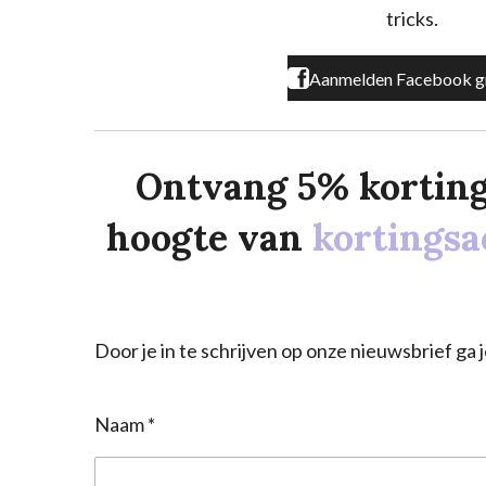
m
tricks.
Aanmelden Facebook g
Ontvang 5% korting o
hoogte van
kortingsa
Door je in te schrijven op onze nieuwsbrief g
Naam *