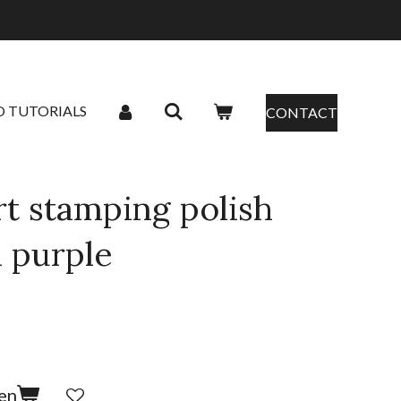
O TUTORIALS
CONTACT
t stamping polish
l purple
en