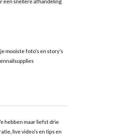
r een snellere afhandeling
je mooiste foto's en story's
ennailsupplies
e hebben maar liefst drie
tie, live video's en tips en