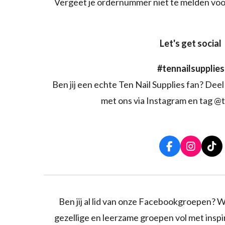
Vergeet je ordernummer niet te melden voo
Let's get social
#tennailsupplies
Ben jij een echte Ten Nail Supplies fan? Deel 
met ons via Instagram en tag @t
F
I
T
a
n
i
c
s
k
e
t
T
b
a
o
o
g
k
Ben jij al lid van onze Facebookgroepen? W
o
r
gezellige en leerzame groepen vol met inspira
k
a