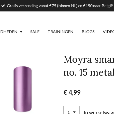
Gratis verzending vanaf €75 (binnen NL) en €150 naar België.
GDHEDEN
SALE
TRAININGEN
BLOGS
VIDE
Moyra smar
no. 15 meta
€ 4,99
In winkelwag