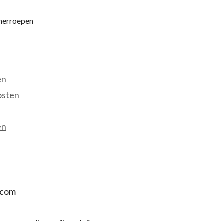
 herroepen
en
osten
en
.com