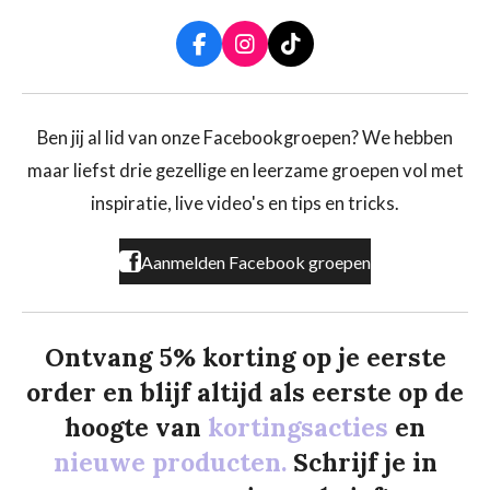
F
I
T
a
n
i
c
s
k
e
t
T
b
a
o
Ben jij al lid van onze Facebookgroepen? We hebben
o
g
k
maar liefst drie gezellige en leerzame groepen vol met
o
r
k
a
inspiratie, live video's en tips en tricks.
m
Aanmelden Facebook groepen
Ontvang 5% korting op je eerste
order en blijf altijd als eerste op de
hoogte van
kortingsacties
en
nieuwe producten.
Schrijf je in