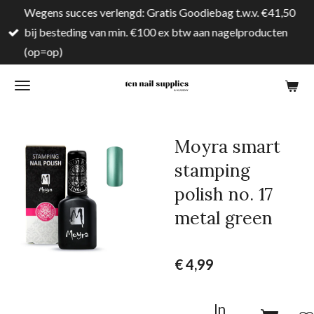
Wegens succes verlengd: Gratis Goodiebag t.w.v. €41,50
Ga
bij besteding van min. €100 ex btw aan nagelproducten
direct
(op=op)
naar
de
hoofdinhoud
Moyra smart
stamping
polish no. 17
metal green
€ 4,99
In