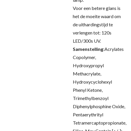
Voor een betere glans is
het de moeite waard om
de uithardingstijd te
verlengen tot: 120s
LED/300s UV.
Samenstelling
:
Acrylates
Copolymer,
Hydroxypropyl
Methacrylate,
Hydroxycyclohexyl
Phenyl Ketone,
Trimethylbenzoyl
Diphenylphosphine Oxide,
Pentaerythrityl
Tetramercaptopropionate,
Silica, May Contain [+/-]: