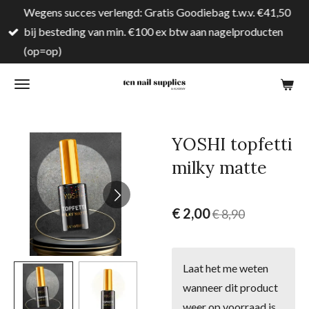
Wegens succes verlengd: Gratis Goodiebag t.w.v. €41,50
Ga
bij besteding van min. €100 ex btw aan nagelproducten
direct
(op=op)
naar
de
hoofdinhoud
YOSHI topfetti
milky matte
€ 2,00
€ 8,90
Laat het me weten
wanneer dit product
weer op voorraad is.