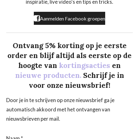
k
a
inspiratie, live video's en tips en tricks.
m
Aanmelden Facebook groepen
Ontvang 5% korting op je eerste
order en blijf altijd als eerste op de
hoogte van
kortingsacties
en
nieuwe producten.
Schrijf je in
voor onze nieuwsbrief!
Door je in te schrijven op onze nieuwsbrief ga je
automatisch akkoord met het ontvangen van
nieuwsbrieven per mail.
Naam *