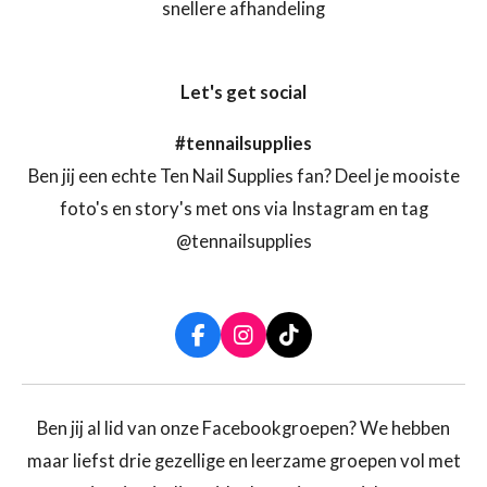
snellere afhandeling
Let's get social
#tennailsupplies
Ben jij een echte Ten Nail Supplies fan? Deel je mooiste
foto's en story's met ons via Instagram en tag
@tennailsupplies
F
I
T
a
n
i
c
s
k
e
t
T
b
a
o
Ben jij al lid van onze Facebookgroepen? We hebben
o
g
k
maar liefst drie gezellige en leerzame groepen vol met
o
r