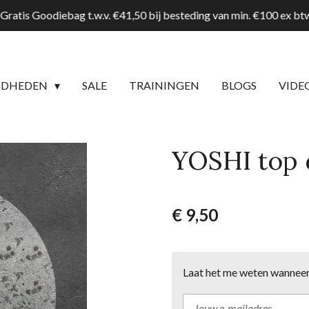
Gratis Goodiebag t.w.v. €41,50 bij besteding van min. €100 ex b
GDHEDEN
SALE
TRAININGEN
BLOGS
VIDE
YOSHI top 
€ 9,50
Laat het me weten wanneer 