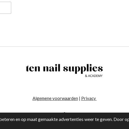
Algemene voorwaarden
|
Privacy
-
eteren en op maat gemaakte advertenties weer te geven. Door op 