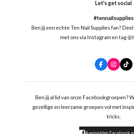
Let's get social
#tennailsupplies
Ben jij een echte Ten Nail Supplies fan? Deel 
met ons via Instagram en tag @t
F
I
T
a
n
i
c
s
k
e
t
T
b
a
o
o
g
k
Ben jij al lid van onze Facebookgroepen? W
o
r
gezellige en leerzame groepen vol met inspira
k
a
m
tricks.
Aanmelden Facebook g