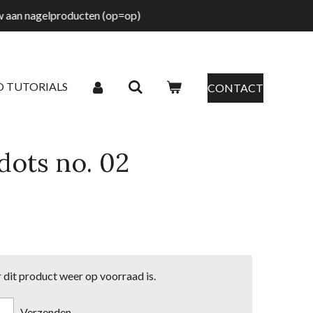
tw aan nagelproducten (op=op)
O TUTORIALS
CONTACT
dots no. 02
dit product weer op voorraad is.
Verzenden