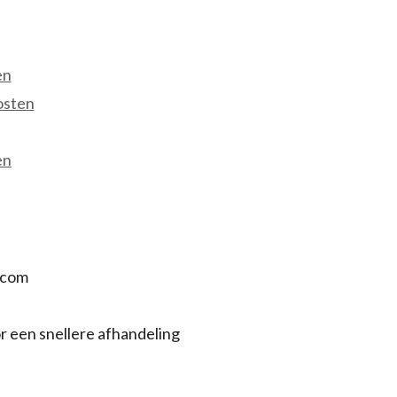
en
osten
en
.com
r een snellere afhandeling