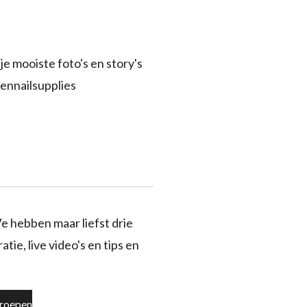
je mooiste foto's en story's
ennailsupplies
e hebben maar liefst drie
tie, live video's en tips en
roepen