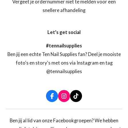
Vergeet je ordernummer niet te melden voor een
snellere afhandeling
Let's get social
#tennailsupplies
Ben jij een echte Ten Nail Supplies fan? Deel je mooiste
foto's en story's met ons via Instagram en tag
@tennailsupplies
F
I
T
a
n
i
c
s
k
e
t
T
b
a
o
Ben jij al lid van onze Facebookgroepen? We hebben
o
g
k