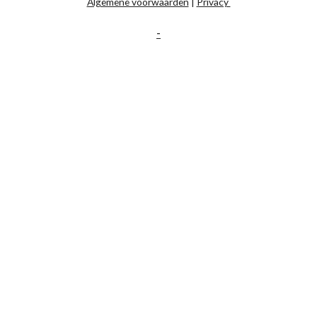
Algemene voorwaarden
|
Privacy
-