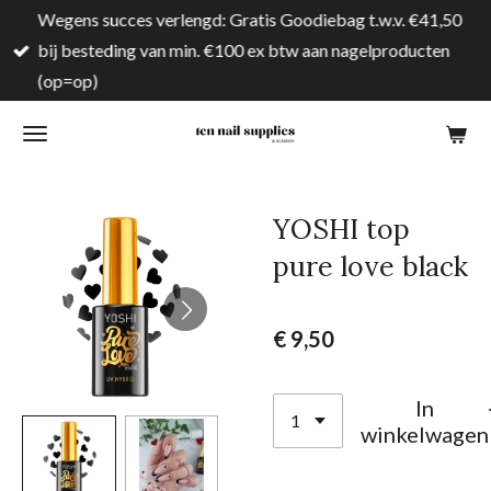
Wegens succes verlengd: Gratis Goodiebag t.w.v. €41,50
Ga
bij besteding van min. €100 ex btw aan nagelproducten
direct
(op=op)
naar
de
hoofdinhoud
YOSHI top
pure love black
€ 9,50
In
winkelwagen