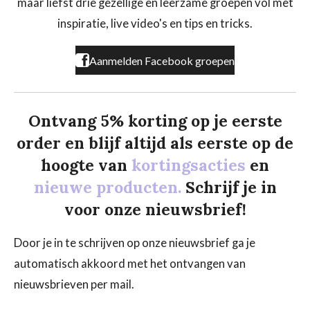
maar liefst drie gezellige en leerzame groepen vol met
o
r
k
a
inspiratie, live video's en tips en tricks.
m
Aanmelden Facebook groepen
Ontvang 5% korting op je eerste
order en blijf altijd als eerste op de
hoogte van
kortingsacties
en
nieuwe producten.
Schrijf je in
voor onze nieuwsbrief!
Door je in te schrijven op onze nieuwsbrief ga je
automatisch akkoord met het ontvangen van
nieuwsbrieven per mail.