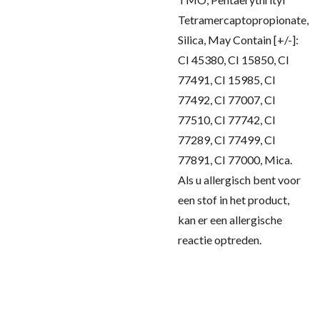
Tetramercaptopropionate,
Silica, May Contain [+/-]:
CI 45380, CI 15850, CI
77491, CI 15985, CI
77492, CI 77007, CI
77510, CI 77742, CI
77289, CI 77499, CI
77891, CI 77000, Mica.
Als u allergisch bent voor
een stof in het product,
kan er een allergische
reactie optreden.