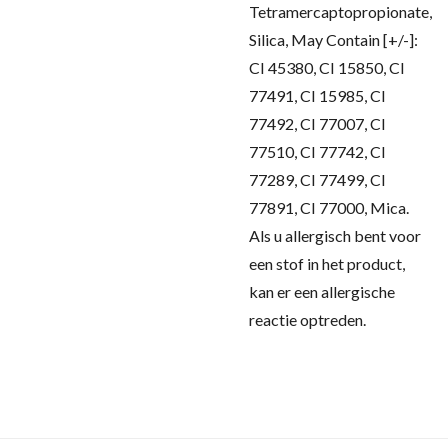
Tetramercaptopropionate,
Silica, May Contain [+/-]:
CI 45380, CI 15850, CI
77491, CI 15985, CI
77492, CI 77007, CI
77510, CI 77742, CI
77289, CI 77499, CI
77891, CI 77000, Mica.
Als u allergisch bent voor
een stof in het product,
kan er een allergische
reactie optreden.