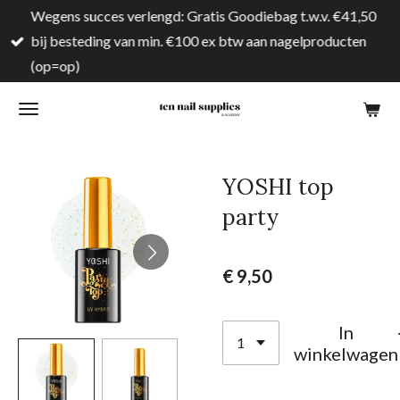
Wegens succes verlengd: Gratis Goodiebag t.w.v. €41,50
Ga
bij besteding van min. €100 ex btw aan nagelproducten
direct
(op=op)
naar
de
hoofdinhoud
YOSHI top
party
€ 9,50
In
winkelwagen