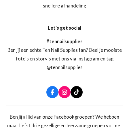
snellere afhandeling
Let's get social
#tennailsupplies
Ben jij een echte Ten Nail Supplies fan? Deel je mooiste
foto's en story's met ons via Instagram en tag
@tennailsupplies
F
I
T
a
n
i
c
s
k
e
t
T
b
a
o
Ben jij al lid van onze Facebookgroepen? We hebben
o
g
k
maar liefst drie gezellige en leerzame groepen vol met
o
r