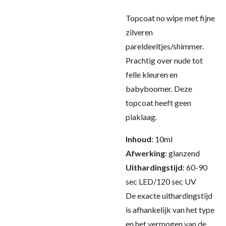
Topcoat no wipe met fijne
zilveren
pareldeeltjes/shimmer.
Prachtig over nude tot
felle kleuren en
babyboomer. Deze
topcoat heeft geen
plaklaag.
Inhoud
: 10ml
Afwerking
: glanzend
Uithardingstijd
: 60-90
sec LED/120 sec UV
De exacte uithardingstijd
is afhankelijk van het type
en het vermogen van de