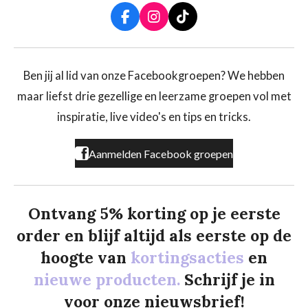
F
I
T
a
n
i
c
s
k
e
t
T
b
a
o
Ben jij al lid van onze Facebookgroepen? We hebben
o
g
k
maar liefst drie gezellige en leerzame groepen vol met
o
r
k
a
inspiratie, live video's en tips en tricks.
m
Aanmelden Facebook groepen
Ontvang 5% korting op je eerste
order en blijf altijd als eerste op de
hoogte van
kortingsacties
en
nieuwe producten.
Schrijf je in
voor onze nieuwsbrief!