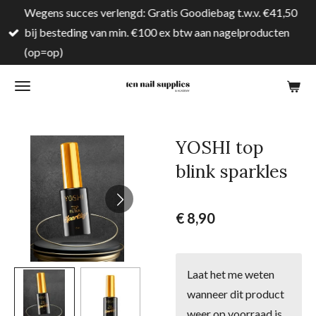
Wegens succes verlengd: Gratis Goodiebag t.w.v. €41,50
Ga
bij besteding van min. €100 ex btw aan nagelproducten
direct
(op=op)
naar
de
hoofdinhoud
YOSHI top
blink sparkles
€ 8,90
Laat het me weten
wanneer dit product
weer op voorraad is.