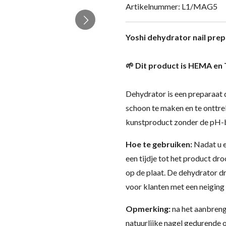
Artikelnummer:
L1/MAG5
Yoshi dehydrator nail prep
🌱 Dit product is HEMA en 
Dehydrator is een preparaat 
schoon te maken en te onttre
kunstproduct zonder de pH-b
Hoe te gebruiken:
Nadat u e
een tijdje tot het product dr
op de plaat. De dehydrator dr
voor klanten met een neiging
Opmerking:
na het aanbreng
natuurlijke nagel gedurende o