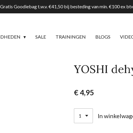
Gratis Goodiebag t.w.v. €41,50 bij besteding van min. €100 ex b
GDHEDEN
SALE
TRAININGEN
BLOGS
VIDE
YOSHI dehy
€ 4,95
In winkelwag