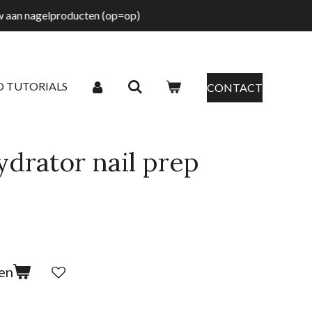
tw aan nagelproducten (op=op)
O TUTORIALS
CONTACT
drator nail prep
en