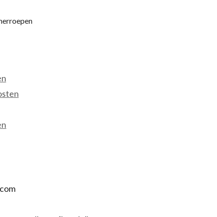
 herroepen
en
osten
en
.com