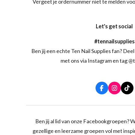
Vergeet je ordernummer niet te melden voo
Let's get social
#tennailsupplies
Ben jij een echte Ten Nail Supplies fan? Deel 
met ons via Instagram en tag @t
F
I
T
a
n
i
c
s
k
e
t
T
b
a
o
o
g
k
Ben jij al lid van onze Facebookgroepen? W
o
r
gezellige en leerzame groepen vol met inspira
k
a