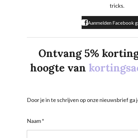
m
tricks.
Aanmelden Facebook g
Ontvang 5% korting o
hoogte van
kortingsa
Door je in te schrijven op onze nieuwsbrief g
Naam *