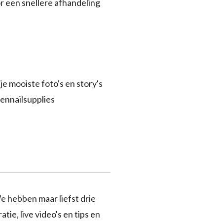
r een snellere afhandeling
je mooiste foto's en story's
ennailsupplies
e hebben maar liefst drie
tie, live video's en tips en