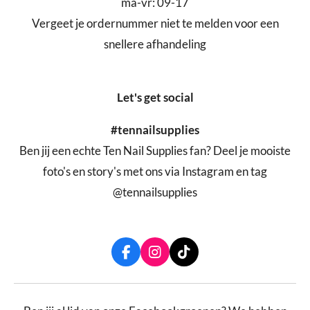
ma-vr: 09-17
Vergeet je ordernummer niet te melden voor een
snellere afhandeling
Let's get social
#tennailsupplies
Ben jij een echte Ten Nail Supplies fan? Deel je mooiste
foto's en story's met ons via Instagram en tag
@tennailsupplies
F
I
T
a
n
i
c
s
k
e
t
T
b
a
o