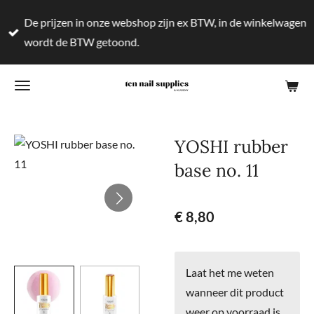
Ga
De prijzen in onze webshop zijn ex BTW, in de winkelwagen
direct
wordt de BTW getoond.
naar
de
hoofdinhoud
YOSHI rubber
base no. 11
€ 8,80
Laat het me weten
wanneer dit product
weer op voorraad is.