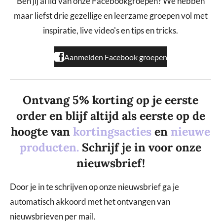
Ben jij al lid van onze Facebookgroepen? We hebben
o
g
k
maar liefst drie gezellige en leerzame groepen vol met
o
r
k
a
inspiratie, live video's en tips en tricks.
m
Aanmelden Facebook groepen
Ontvang 5% korting op je eerste
order en blijf altijd als eerste op de
hoogte van
kortingsacties
en
nieuwe
producten.
Schrijf je in voor onze
nieuwsbrief!
Door je in te schrijven op onze nieuwsbrief ga je
automatisch akkoord met het ontvangen van
nieuwsbrieven per mail.