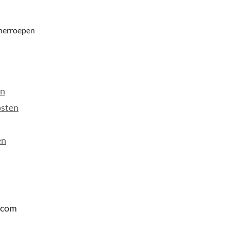
 herroepen
en
osten
en
.com