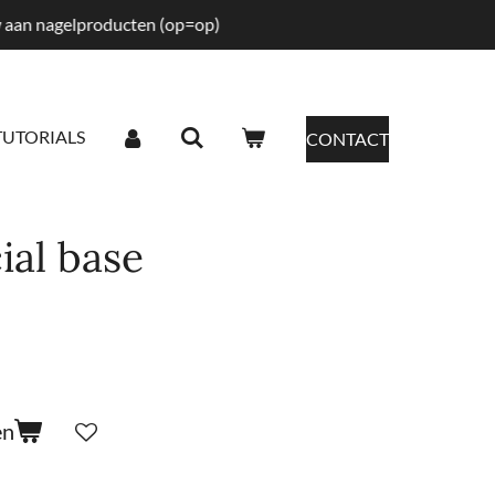
tw aan nagelproducten (op=op)
TUTORIALS
CONTACT
ial base
en