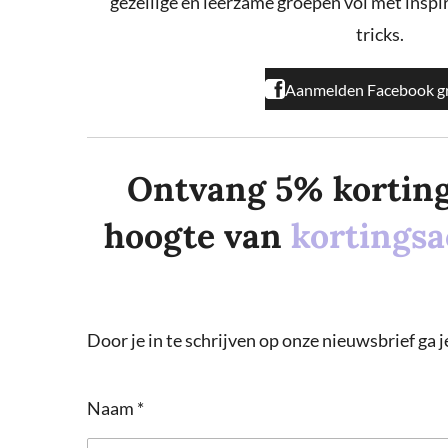
gezellige en leerzame groepen vol met inspira
k
a
m
tricks.
Aanmelden Facebook g
Ontvang 5% korting o
hoogte van
kortingsa
Door je in te schrijven op onze nieuwsbrief ga
Naam *