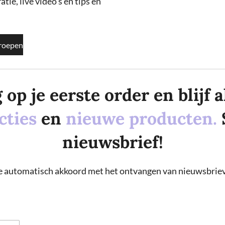
tie, live video's en tips en
roepen
p je eerste order en blijf al
cties
en
nieuwe producten.
nieuwsbrief!
 je automatisch akkoord met het ontvangen van nieuwsbriev