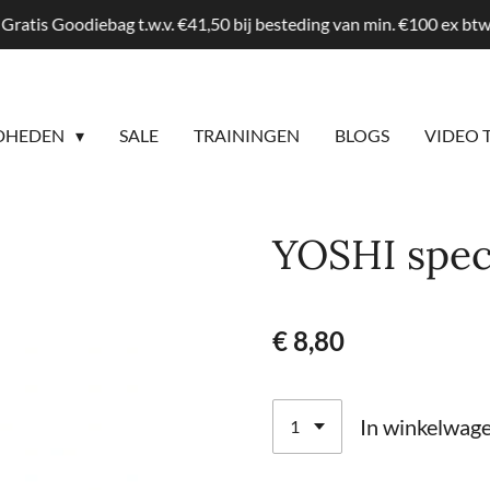
Gratis Goodiebag t.w.v. €41,50 bij besteding van min. €100 ex b
DHEDEN
SALE
TRAININGEN
BLOGS
VIDEO 
YOSHI spec
€ 8,80
In winkelwag