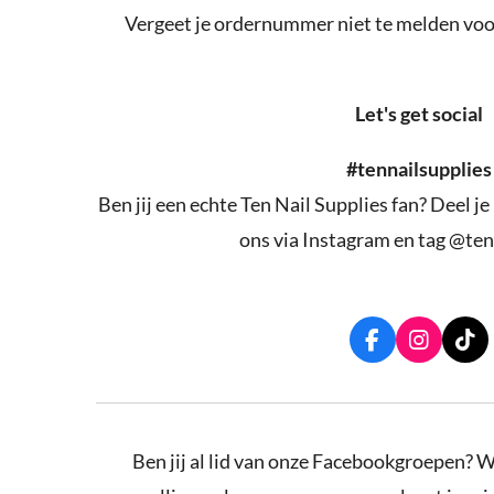
Vergeet je ordernummer niet te melden voor
Let's get social
#tennailsupplies
Ben jij een echte Ten Nail Supplies fan? Deel je
ons via Instagram en tag @ten
F
I
T
a
n
i
c
s
k
e
t
T
b
a
o
o
g
k
Ben jij al lid van onze Facebookgroepen? W
o
r