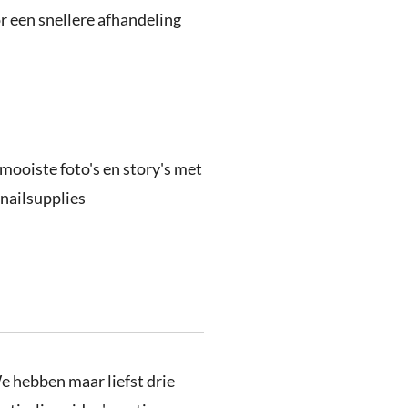
 een snellere afhandeling
 mooiste foto's en story's met
nailsupplies
e hebben maar liefst drie