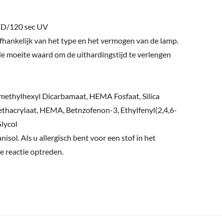
LED/120 sec UV
afhankelijk van het type en het vermogen van de lamp.
 de moeite waard om de uithardingstijd te verlengen
ethylhexyl Dicarbamaat, HEMA Fosfaat, Silica
ethacrylaat, HEMA, Betnzofenon-3, Ethylfenyl(2,4,6-
Glycol
isol. Als u allergisch bent voor een stof in het
he reactie optreden.