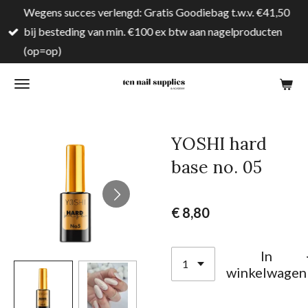
Wegens succes verlengd: Gratis Goodiebag t.w.v. €41,50
Ga
bij besteding van min. €100 ex btw aan nagelproducten
direct
(op=op)
naar
de
hoofdinhoud
YOSHI hard
base no. 05
€ 8,80
In
winkelwagen