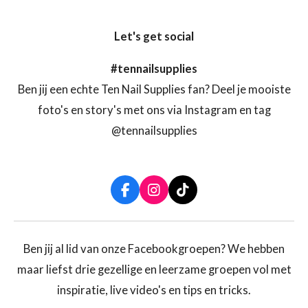
Let's get social
#tennailsupplies
Ben jij een echte Ten Nail Supplies fan? Deel je mooiste
foto's en story's met ons via Instagram en tag
@tennailsupplies
F
I
T
a
n
i
c
s
k
e
t
T
b
a
o
Ben jij al lid van onze Facebookgroepen? We hebben
o
g
k
maar liefst drie gezellige en leerzame groepen vol met
o
r
k
a
inspiratie, live video's en tips en tricks.
m