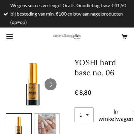
Wegens succes verlengd: Gratis Goodiebag t.w.v. €41,50
Ga
bij besteding van min. €100 ex btw aan nagelproducten
direct
(op=op)
naar
de
hoofdinhoud
YOSHI hard
base no. 06
€ 8,80
In
winkelwagen