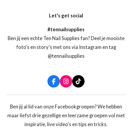
Let's get social
#tennailsupplies
Ben jij een echte Ten Nail Supplies fan? Deel je mooiste
foto's en story's met ons via Instagram en tag
@tennailsupplies
F
I
T
a
n
i
c
s
k
e
t
T
b
a
o
Ben jij al lid van onze Facebookgroepen? We hebben
o
g
k
maar liefst drie gezellige en leerzame groepen vol met
o
r
k
a
inspiratie, live video's en tips en tricks.
m