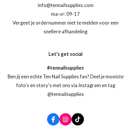
info@tennailsupplies.com
ma-vr: 09-17
Vergeet je ordernummer niet te melden voor een
snellere afhandeling
Let's get social
#tennailsupplies
Ben jij een echte Ten Nail Supplies fan? Deel je mooiste
foto's en story's met ons via Instagram en tag
@tennailsupplies
F
I
T
a
n
i