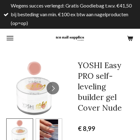
Wegens succes verlengd: Gratis Goodiebag t.w.v. €41,50
Ga
bij besteding van min. €100 ex btw aan nagelproducten
direct
(op=op)
naar
de
hoofdinhoud
YOSHI Easy
PRO self-
leveling
builder gel
Cover Nude
€ 8,99