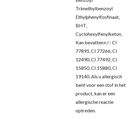
Trimethylbenzoyl
Ethylphenylfosfinaat,
BHT,
Cyclohexylfenylketon,
Kan bevatten+/-: CI
77891, CI 77266, CI
12490, CI 77492, CI
15850, CI 15880, CI
19140. Als u allergisch
bent voor een stof in het
product, kan er een
allergische reactie
optreden.