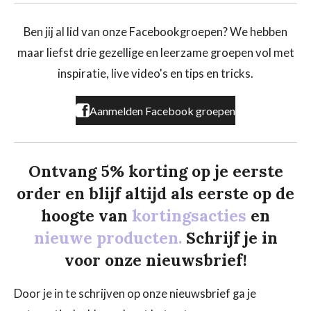
c
s
k
e
t
T
b
a
o
Ben jij al lid van onze Facebookgroepen? We hebben
o
g
k
maar liefst drie gezellige en leerzame groepen vol met
o
r
k
a
inspiratie, live video's en tips en tricks.
m
Aanmelden Facebook groepen
Ontvang 5% korting op je eerste
order en blijf altijd als eerste op de
hoogte van
kortingsacties
en
nieuwe producten.
Schrijf je in
voor onze nieuwsbrief!
Door je in te schrijven op onze nieuwsbrief ga je