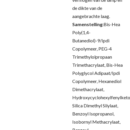
de dikte van de
aangebrachte laag.
Samenstelling:
Bis-Hea
Poly(1,4-
Butanediol)-9/Ipdi
Copolymeer, PEG-4
Trimethylolpropaan
Trimethacrylaat, Bis-Hea
Polyglycol Adipaat/Ipdi
Copolymeer, Hexanediol
Dimethacrylaat,
Hydroxycyclohexylfenylketo
Silica Dimethyl Silylaat,
Benzoyl Isopropanol,
Isobornyl Methacrylaat,
Benzoyl