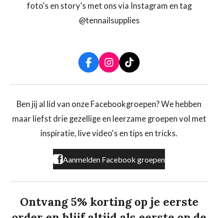
foto's en story's met ons via Instagram en tag
@tennailsupplies
F
I
T
a
n
i
c
s
k
e
t
T
b
a
o
Ben jij al lid van onze Facebookgroepen? We hebben
o
g
k
maar liefst drie gezellige en leerzame groepen vol met
o
r
k
a
inspiratie, live video's en tips en tricks.
m
Aanmelden Facebook groepen
Ontvang 5% korting op je eerste
order en blijf altijd als eerste op de