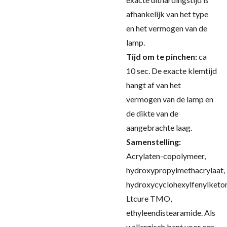
afhankelijk van het type
en het vermogen van de
lamp.
Tijd om te pinchen:
ca
10 sec.
De exacte klemtijd
hangt af van het
vermogen van de lamp en
de dikte van de
aangebrachte laag.
Samenstelling:
Acrylaten-copolymeer,
hydroxypropylmethacrylaat,
hydroxycyclohexylfenylketon
Ltcure TMO,
ethyleendistearamide.
Als
u allergisch bent voor een