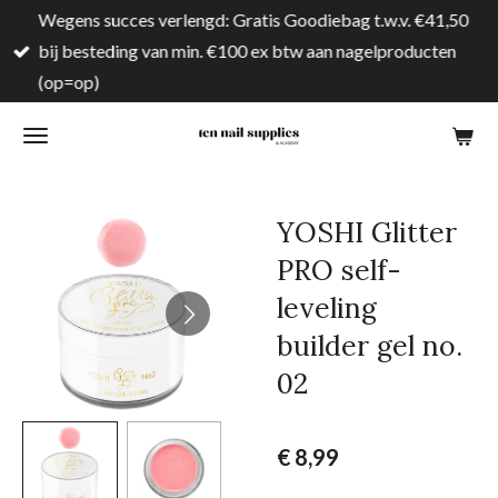
Wegens succes verlengd: Gratis Goodiebag t.w.v. €41,50
Ga
bij besteding van min. €100 ex btw aan nagelproducten
direct
(op=op)
naar
de
hoofdinhoud
YOSHI Glitter
PRO self-
leveling
builder gel no.
02
€ 8,99