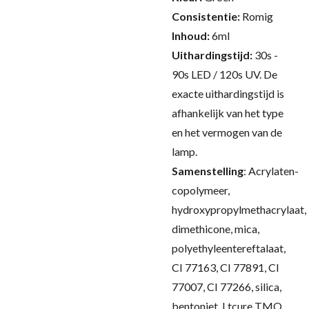
Consistentie:
Romig
Inhoud:
6ml
Uithardingstijd:
30s -
90s LED / 120s UV.
De
exacte uithardingstijd is
afhankelijk van het type
en het vermogen van de
lamp.
Samenstelling
:
Acrylaten-
copolymeer,
hydroxypropylmethacrylaat,
dimethicone, mica,
polyethyleentereftalaat,
CI 77163, CI 77891, CI
77007, CI 77266, silica,
bentoniet, Ltcure TMO,