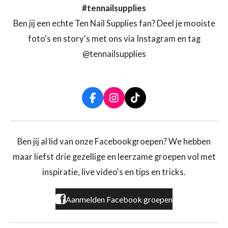
#tennailsupplies
Ben jij een echte Ten Nail Supplies fan? Deel je mooiste
foto's en story's met ons via Instagram en tag
@tennailsupplies
F
I
T
a
n
i
c
s
k
e
t
T
b
a
o
Ben jij al lid van onze Facebookgroepen? We hebben
o
g
k
maar liefst drie gezellige en leerzame groepen vol met
o
r
k
a
inspiratie, live video's en tips en tricks.
m
Aanmelden Facebook groepen