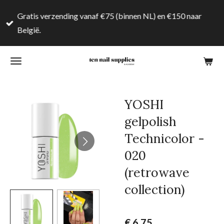
Ga
Gratis verzending vanaf €75 (binnen NL) en €150 naar
direct
België.
naar
de
hoofdinhoud
YOSHI
gelpolish
Technicolor -
020
(retrowave
collection)
€ 6,75