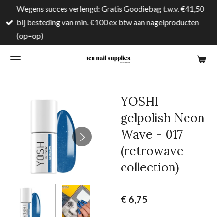
Wegens succes verlengd: Gratis Goodiebag t.w.v. €41,50
Ga
bij besteding van min. €100 ex btw aan nagelproducten
direct
(op=op)
naar
de
hoofdinhoud
YOSHI
gelpolish Neon
Wave - 017
(retrowave
collection)
€ 6,75