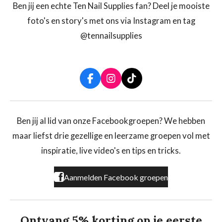
Ben jij een echte Ten Nail Supplies fan? Deel je mooiste
foto's en story's met ons via Instagram en tag
@tennailsupplies
F
I
T
a
n
i
c
s
k
e
t
T
b
a
o
Ben jij al lid van onze Facebookgroepen? We hebben
o
g
k
maar liefst drie gezellige en leerzame groepen vol met
o
r
k
a
inspiratie, live video's en tips en tricks.
m
Aanmelden Facebook groepen
Ontvang 5% korting op je eerste