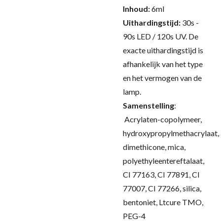
Inhoud:
6ml
Uithardingstijd:
30s -
90s LED / 120s UV.
De
exacte uithardingstijd is
afhankelijk van het type
en het vermogen van de
lamp.
Samenstelling
:
Acrylaten-copolymeer,
hydroxypropylmethacrylaat,
dimethicone, mica,
polyethyleentereftalaat,
CI 77163, CI 77891, CI
77007, CI 77266, silica,
bentoniet, Ltcure TMO,
PEG-4