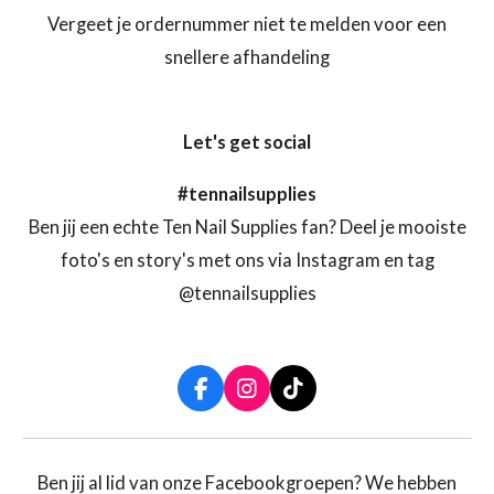
Vergeet je ordernummer niet te melden voor een
snellere afhandeling
Let's get social
#tennailsupplies
Ben jij een echte Ten Nail Supplies fan? Deel je mooiste
foto's en story's met ons via Instagram en tag
@tennailsupplies
F
I
T
a
n
i
c
s
k
e
t
T
b
a
o
Ben jij al lid van onze Facebookgroepen? We hebben