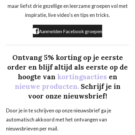
o
g
k
maar liefst drie gezellige en leerzame groepen vol met
o
r
k
a
inspiratie, live video's en tips en tricks.
m
Aanmelden Facebook groepen
Ontvang 5% korting op je eerste
order en blijf altijd als eerste op de
hoogte van
kortingsacties
en
nieuwe producten.
Schrijf je in
voor onze nieuwsbrief!
Door je in te schrijven op onze nieuwsbrief ga je
automatisch akkoord met het ontvangen van
nieuwsbrieven per mail.