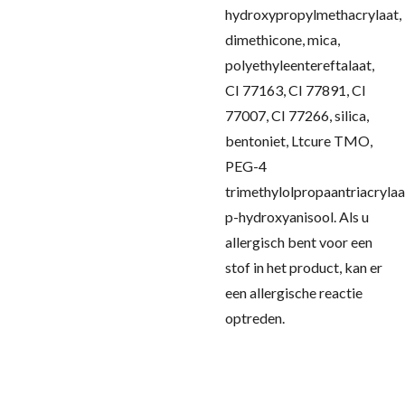
hydroxypropylmethacrylaat,
dimethicone, mica,
polyethyleentereftalaat,
CI 77163, CI 77891, CI
77007, CI 77266, silica,
bentoniet, Ltcure TMO,
PEG-4
trimethylolpropaantriacrylaa
p-hydroxyanisool.
Als u
allergisch bent voor een
stof in het product, kan er
een allergische reactie
optreden.