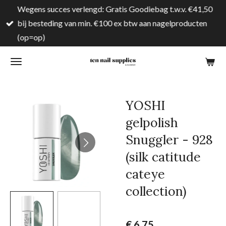
Wegens succes verlengd: Gratis Goodiebag t.w.v. €41,50
Ga
bij besteding van min. €100 ex btw aan nagelproducten
direct
(op=op)
naar
de
hoofdinhoud
YOSHI
gelpolish
Snuggler - 928
(silk catitude
cateye
collection)
€ 6,75