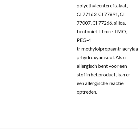
polyethyleentereftalaat,
CI 77163, CI 77891, CI
77007, CI 77266, silica,
bentoniet, Ltcure TMO,
PEG-4
trimethylolpropaantriacrylaa
p-hydroxyanisool.
Als u
allergisch bent voor een
stof in het product, kan er
een allergische reactie
optreden.