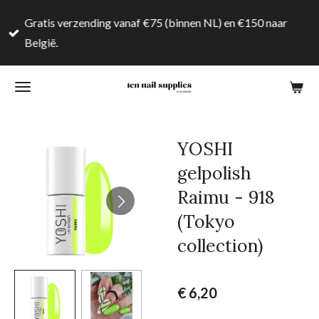
Ga
Gratis verzending vanaf €75 (binnen NL) en €150 naar
direct
België.
naar
de
hoofdinhoud
YOSHI
gelpolish
Raimu - 918
(Tokyo
collection)
€ 6,20