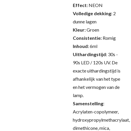
Effect:
NEON
Volledige dekking:
2
dunne lagen
Kleur:
Groen
Consistentie:
Romig
Inhoud:
6ml
Uithardingstijd:
30s -
90s LED / 120s UV.
De
exacte uithardingstijd is
afhankelijk van het type
en het vermogen van de
lamp.
Samenstelling
:
Acrylaten-copolymeer,
hydroxypropylmethacrylaat,
dimethicone, mica,