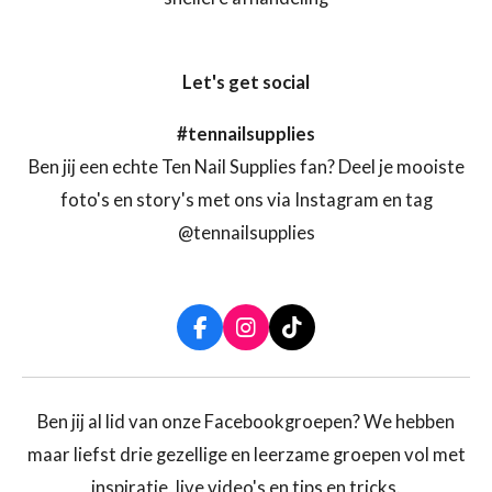
Let's get social
#tennailsupplies
Ben jij een echte Ten Nail Supplies fan? Deel je mooiste
foto's en story's met ons via Instagram en tag
@tennailsupplies
F
I
T
a
n
i
c
s
k
e
t
T
b
a
o
Ben jij al lid van onze Facebookgroepen? We hebben
o
g
k
maar liefst drie gezellige en leerzame groepen vol met
o
r
k
a
inspiratie, live video's en tips en tricks.