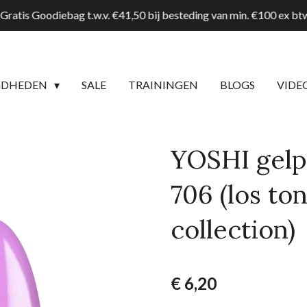
Gratis Goodiebag t.w.v. €41,50 bij besteding van min. €100 ex b
GDHEDEN
SALE
TRAININGEN
BLOGS
VIDE
YOSHI gelpo
706 (los to
collection)
€ 6,20