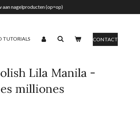
tw aan nagelproducten (op=op)
O TUTORIALS
CONTACT
lish Lila Manila -
nes milliones