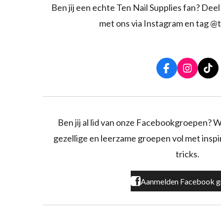
Ben jij een echte Ten Nail Supplies fan? Deel 
met ons via Instagram en tag @t
F
I
T
a
n
i
c
s
k
e
t
T
b
a
o
o
g
k
Ben jij al lid van onze Facebookgroepen? W
o
r
gezellige en leerzame groepen vol met inspira
k
a
m
tricks.
Aanmelden Facebook g