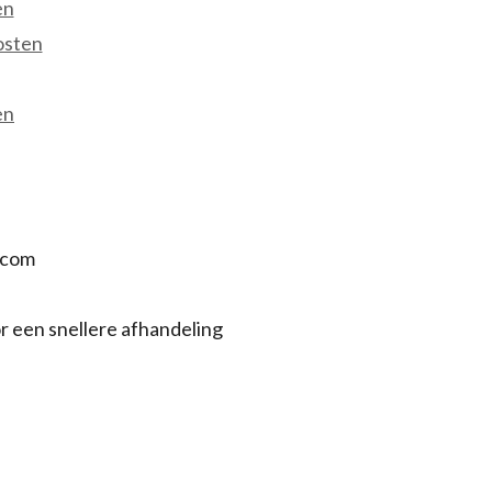
en
osten
en
.com
r een snellere afhandeling