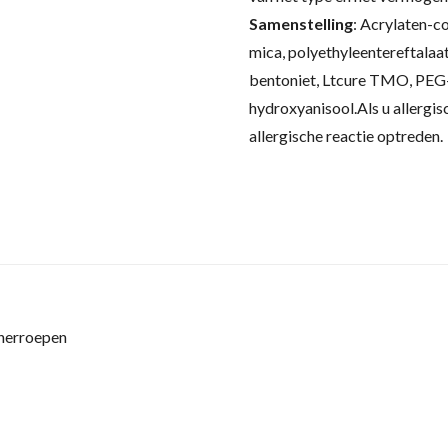
Samenstelling
:
Acrylaten-co
mica, polyethyleentereftalaat
bentoniet, Ltcure TMO, PEG-
hydroxyanisool.
Als u allergis
allergische reactie optreden.
 herroepen