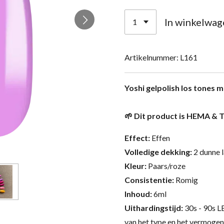
In winkelwag
Artikelnummer:
L161
Yoshi gelpolish los tones m
🌱 Dit product is HEMA & T
Effect:
Effen
Volledige dekking:
2 dunne 
Kleur:
Paars/roze
Consistentie:
Romig
Inhoud:
6ml
Uithardingstijd:
30s - 90s L
van het type en het vermogen