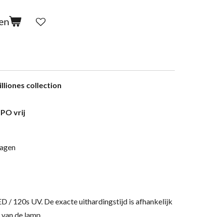
en
illiones collection
PO vrij
lagen
ED / 120s UV.
De exacte uithardingstijd is afhankelijk
 van de lamp.