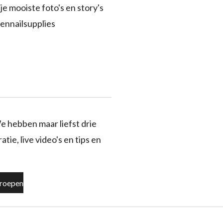
je mooiste foto's en story's
ennailsupplies
e hebben maar liefst drie
tie, live video's en tips en
roepen