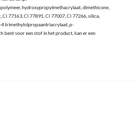
polymeer, hydroxypropylmethacrylaat, dimethicone,
, CI 77163, CI 77891, CI 77007, CI 77266, silica,
4 trimethylolpropaantriacrylaat, p-
ch bent voor een stof in het product, kan er een