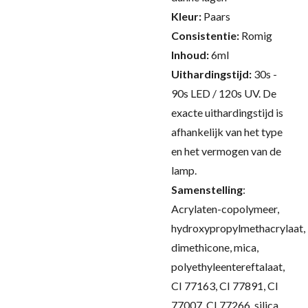
Kleur:
Paars
Consistentie:
Romig
Inhoud:
6ml
Uithardingstijd:
30s -
90s LED / 120s UV.
De
exacte uithardingstijd is
afhankelijk van het type
en het vermogen van de
lamp.
Samenstelling
:
Acrylaten-copolymeer,
hydroxypropylmethacrylaat,
dimethicone, mica,
polyethyleentereftalaat,
CI 77163, CI 77891, CI
77007, CI 77266, silica,