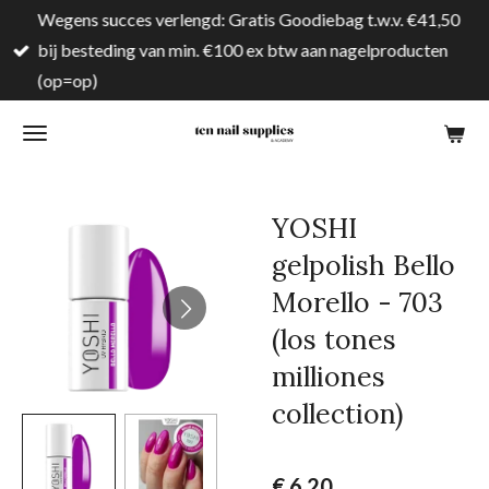
Wegens succes verlengd: Gratis Goodiebag t.w.v. €41,50
Ga
bij besteding van min. €100 ex btw aan nagelproducten
direct
(op=op)
naar
de
hoofdinhoud
YOSHI
gelpolish Bello
Morello - 703
(los tones
milliones
collection)
€ 6,20