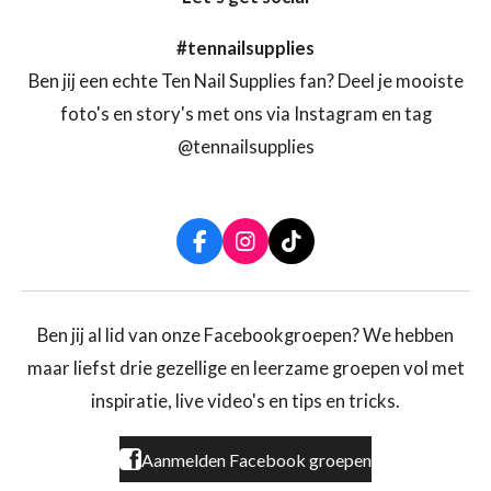
#tennailsupplies
Ben jij een echte Ten Nail Supplies fan? Deel je mooiste
foto's en story's met ons via Instagram en tag
@tennailsupplies
F
I
T
a
n
i
c
s
k
e
t
T
b
a
o
Ben jij al lid van onze Facebookgroepen? We hebben
o
g
k
maar liefst drie gezellige en leerzame groepen vol met
o
r
k
a
inspiratie, live video's en tips en tricks.
m
Aanmelden Facebook groepen