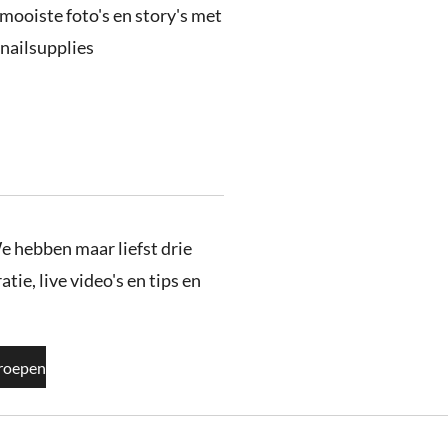
 mooiste foto's en story's met
nailsupplies
e hebben maar liefst drie
tie, live video's en tips en
roepen