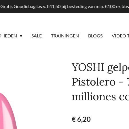
Gratis Goodiebag t.w.v. €41,50 bij besteding van min. €100 ex b
DHEDEN
SALE
TRAININGEN
BLOGS
VIDEO 
YOSHI gelpo
Pistolero - 
milliones co
€ 6,20