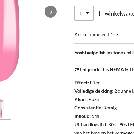
In winkelwag
Artikelnummer:
L157
Yoshi gelpolish los tones mil
🌱 Dit product is HEMA & TP
Effect:
Effen
Volledige dekking:
2 dunne 
Kleur:
Roze
Consistentie:
Romig
Inhoud:
6ml
Uithardingstijd:
30s - 90s LE
van het type en het vermogen