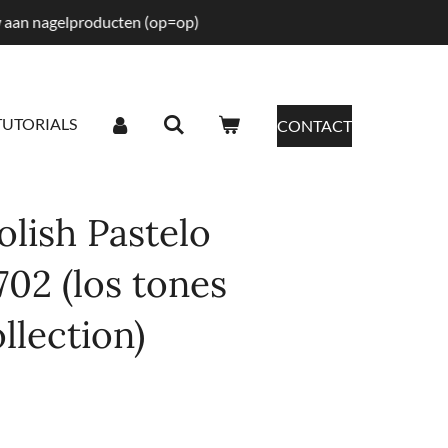
tw aan nagelproducten (op=op)
TUTORIALS
CONTACT
lish Pastelo
702 (los tones
llection)