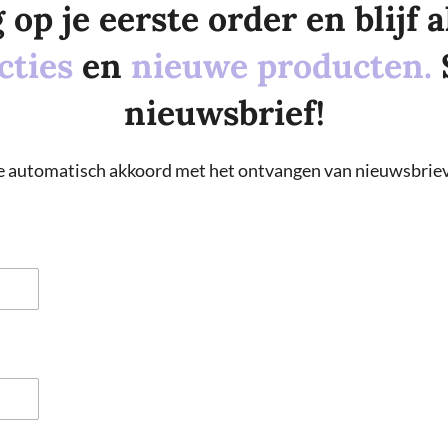
p je eerste order en blijf al
cties
en
nieuwe producten.
nieuwsbrief!
 je automatisch akkoord met het ontvangen van nieuwsbriev