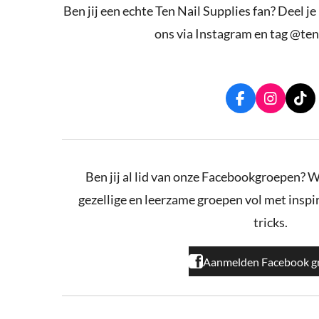
Ben jij een echte Ten Nail Supplies fan? Deel je
ons via Instagram en tag @ten
F
I
T
a
n
i
c
s
k
e
t
T
b
a
o
o
g
k
Ben jij al lid van onze Facebookgroepen? W
o
r
gezellige en leerzame groepen vol met inspira
k
a
m
tricks.
Aanmelden Facebook g