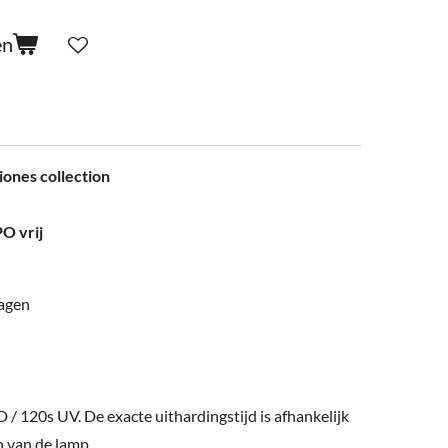
en
liones collection
O vrij
lagen
D / 120s UV.
De exacte uithardingstijd is afhankelijk
 van de lamp.