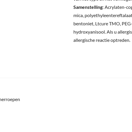
Samenstelling
:
Acrylaten-co
mica, polyethyleentereftalaat
bentoniet, Ltcure TMO, PEG-4
hydroxyanisool.
Als u allergi
allergische reactie optreden.
 herroepen