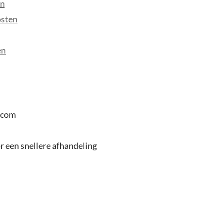
en
osten
en
.com
 een snellere afhandeling