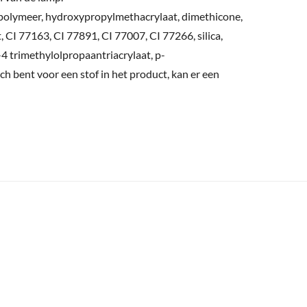
polymeer, hydroxypropylmethacrylaat, dimethicone,
, CI 77163, CI 77891, CI 77007, CI 77266, silica,
 trimethylolpropaantriacrylaat, p-
sch bent voor een stof in het product, kan er een