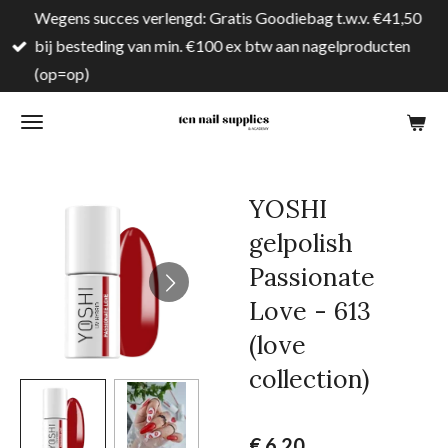
Wegens succes verlengd: Gratis Goodiebag t.w.v. €41,50
Ga
bij besteding van min. €100 ex btw aan nagelproducten
direct
(op=op)
naar
de
hoofdinhoud
YOSHI
gelpolish
Passionate
Love - 613
(love
collection)
€ 6,20