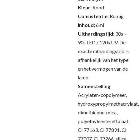
Kleur:
Rood
Consistentie:
Romig
Inhoud:
6ml
Uithardingstijd:
30s -
90s LED / 120s UV.
De
exacte uithardingstijd is
afhankelijk van het type
en het vermogen van de
lamp.
Samenstelling
:
Acrylaten-copolymeer,
hydroxypropylmethacrylaat,
dimethicone, mica,
polyethyleentereftalaat,
CI 77163, CI 77891, CI
77007, CI 77266, silica,