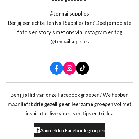
#tennailsupplies
Ben jij een echte Ten Nail Supplies fan? Deel je mooiste
foto's en story's met ons via Instagram en tag
@tennailsupplies
F
I
T
a
n
i
c
s
k
e
t
T
b
a
o
Ben jij al lid van onze Facebookgroepen? We hebben
o
g
k
maar liefst drie gezellige en leerzame groepen vol met
o
r
k
a
inspiratie, live video's en tips en tricks.
m
Aanmelden Facebook groepen