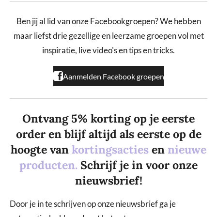
c
s
k
e
t
T
b
a
o
Ben jij al lid van onze Facebookgroepen? We hebben
o
g
k
maar liefst drie gezellige en leerzame groepen vol met
o
r
k
a
inspiratie, live video's en tips en tricks.
m
Aanmelden Facebook groepen
Ontvang 5% korting op je eerste
order en blijf altijd als eerste op de
hoogte van
kortingsacties
en
nieuwe
producten.
Schrijf je in voor onze
nieuwsbrief!
Door je in te schrijven op onze nieuwsbrief ga je