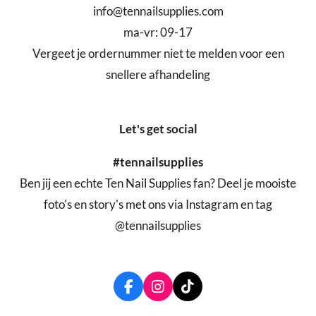
info@tennailsupplies.com
ma-vr: 09-17
Vergeet je ordernummer niet te melden voor een
snellere afhandeling
Let's get social
#tennailsupplies
Ben jij een echte Ten Nail Supplies fan? Deel je mooiste
foto's en story's met ons via Instagram en tag
@tennailsupplies
F
I
T
a
n
i