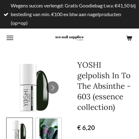
Wegens succes verlengd: Gratis Goodiebag t.w.v. €41,50 bij
Ga
besteding van min. €100 ex btw aan nagelproducten
direct
(op=op)
naar
de
hoofdinhoud
YOSHI
gelpolish In To
The Absinthe -
603 (essence
collection)
€ 6,20