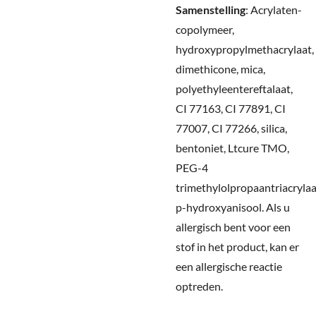
Samenstelling
:
Acrylaten-
copolymeer,
hydroxypropylmethacrylaat,
dimethicone, mica,
polyethyleentereftalaat,
CI 77163, CI 77891, CI
77007, CI 77266, silica,
bentoniet, Ltcure TMO,
PEG-4
trimethylolpropaantriacrylaa
p-hydroxyanisool.
Als u
allergisch bent voor een
stof in het product, kan er
een allergische reactie
optreden.