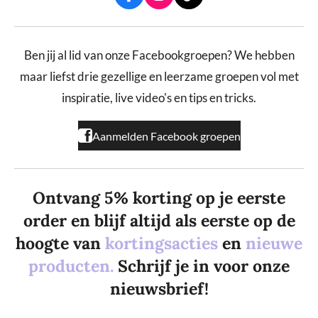
a
n
i
c
s
k
e
t
T
b
a
o
Ben jij al lid van onze Facebookgroepen? We hebben
o
g
k
maar liefst drie gezellige en leerzame groepen vol met
o
r
k
a
inspiratie, live video's en tips en tricks.
m
Aanmelden Facebook groepen
Ontvang 5% korting op je eerste
order en blijf altijd als eerste op de
hoogte van
kortingsacties
en
nieuwe
producten.
Schrijf je in voor onze
nieuwsbrief!