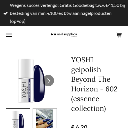
Wegens succes verlengd: Gratis Goodiebag t.w.v. €41,50 bij
Ga
besteding van min. €100 ex btw aan nagelproducten
direct
(op=op)
naar
de
hoofdinhoud
YOSHI
gelpolish
Beyond The
Horizon - 602
(essence
collection)
€ 6,20