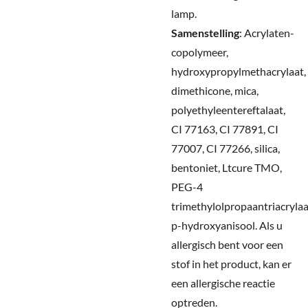
lamp.
Samenstelling
:
Acrylaten-
copolymeer,
hydroxypropylmethacrylaat,
dimethicone, mica,
polyethyleentereftalaat,
CI 77163, CI 77891, CI
77007, CI 77266, silica,
bentoniet, Ltcure TMO,
PEG-4
trimethylolpropaantriacrylaa
p-hydroxyanisool.
Als u
allergisch bent voor een
stof in het product, kan er
een allergische reactie
optreden.