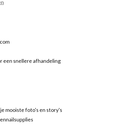
en
.com
r een snellere afhandeling
je mooiste foto's en story's
ennailsupplies