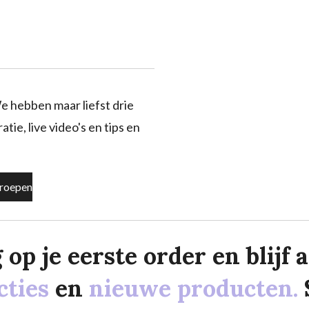
e hebben maar liefst drie
tie, live video's en tips en
roepen
p je eerste order en blijf al
cties
en
nieuwe producten.