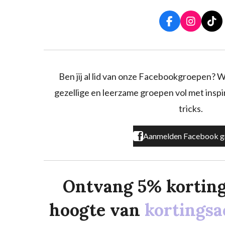
F
I
T
a
n
i
c
s
k
e
t
T
b
a
o
o
g
k
Ben jij al lid van onze Facebookgroepen? W
o
r
gezellige en leerzame groepen vol met inspira
k
a
m
tricks.
Aanmelden Facebook g
Ontvang 5% korting o
hoogte van
kortingsa