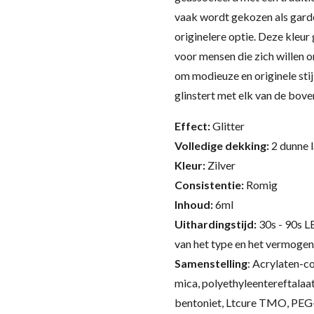
vaak wordt gekozen als garde
originelere optie. Deze kleur
voor mensen die zich willen
om modieuze en originele stijl 
glinstert met elk van de bov
Effect:
Glitter
Volledige dekking:
2 dunne 
Kleur:
Zilver
Consistentie:
Romig
Inhoud:
6ml
Uithardingstijd:
30s - 90s L
van het type en het vermogen
Samenstelling
:
Acrylaten-co
mica, polyethyleentereftalaat
bentoniet, Ltcure TMO, PEG-