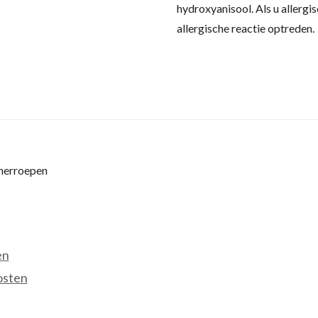
hydroxyanisool.
Als u allergi
allergische reactie optreden.
 herroepen
en
osten