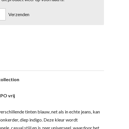
Verzenden
collection
PO vrij
rschillende tinten blauw, net als in echte jeans, kan
 donkerder, diep indigo. Deze kleur wordt
ele, casual stijl en is zeer universeel, waardoor het