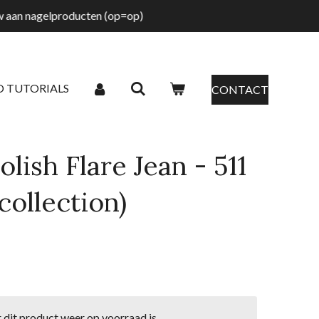
tw aan nagelproducten (op=op)
O TUTORIALS
CONTACT
lish Flare Jean - 511
collection)
dit product weer op voorraad is.