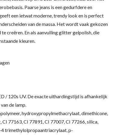
robebasis. Paarse jeans is een gedurfdere en
 geeft een ietwat moderne, trendy look en is perfect
 onderscheiden van de massa. Het wordt vaak gekozen
te creëren. En als aanvulling glitter gelpolish, die
enstaande kleuren.
lagen
ED / 120s UV.
De exacte uithardingstijd is afhankelijk
 van de lamp.
polymeer, hydroxypropylmethacrylaat, dimethicone,
, CI 77163, CI 77891, CI 77007, CI 77266, silica,
4 trimethylolpropaantriacrylaat, p-