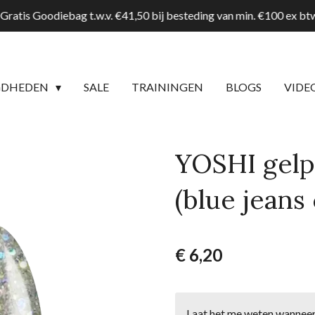
Gratis Goodiebag t.w.v. €41,50 bij besteding van min. €100 ex b
GDHEDEN
SALE
TRAININGEN
BLOGS
VIDE
YOSHI gelpo
(blue jeans 
€ 6,20
Laat het me weten wanneer 