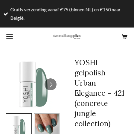
Ga
Gratis verzending vanaf €75 (binnen NL) en €150 naar
direct
België.
naar
de
hoofdinhoud
YOSHI
gelpolish
Urban
Elegance - 421
(concrete
jungle
collection)