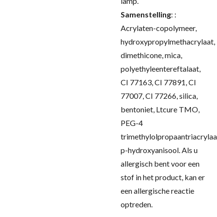
lamp.
Samenstelling
:
:
Acrylaten-copolymeer,
hydroxypropylmethacrylaat,
dimethicone, mica,
polyethyleentereftalaat,
CI 77163, CI 77891, CI
77007, CI 77266, silica,
bentoniet, Ltcure TMO,
PEG-4
trimethylolpropaantriacrylaa
p-hydroxyanisool.
Als u
allergisch bent voor een
stof in het product, kan er
een allergische reactie
optreden.