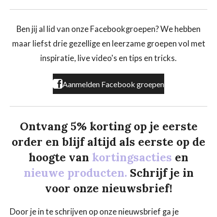
a
n
i
c
s
k
e
t
T
b
a
o
Ben jij al lid van onze Facebookgroepen? We hebben
o
g
k
maar liefst drie gezellige en leerzame groepen vol met
o
r
k
a
inspiratie, live video's en tips en tricks.
m
Aanmelden Facebook groepen
Ontvang 5% korting op je eerste
order en blijf altijd als eerste op de
hoogte van
kortingsacties
en
nieuwe producten.
Schrijf je in
voor onze nieuwsbrief!
Door je in te schrijven op onze nieuwsbrief ga je