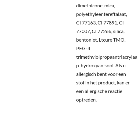
dimethicone, mica,
polyethyleentereftalaat,
CI 77163, CI 77891, CI
77007, CI 77266, silica,
bentoniet, Ltcure TMO,
PEG-4
trimethylolpropaantriacrylaa
p-hydroxyanisool.
Als u
allergisch bent voor een
stof in het product, kan er
een allergische reactie
optreden.