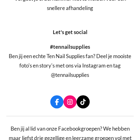
snellere afhandeling
Let's get social
#tennailsupplies
Ben jij een echte Ten Nail Supplies fan? Deel je mooiste
foto's en story's met ons via Instagram en tag
@tennailsupplies
F
I
T
a
n
i
c
s
k
e
t
T
b
a
o
Ben jij al lid van onze Facebookgroepen? We hebben
o
g
k
maar liefst drie gezellige en leerzame groepen vol met
o
r