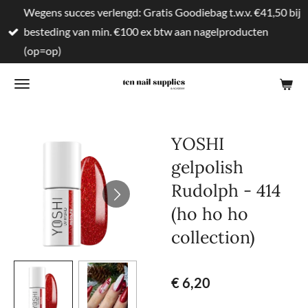
Wegens succes verlengd: Gratis Goodiebag t.w.v. €41,50 bij
Ga
besteding van min. €100 ex btw aan nagelproducten
direct
(op=op)
naar
de
hoofdinhoud
YOSHI
gelpolish
Rudolph - 414
(ho ho ho
collection)
€ 6,20