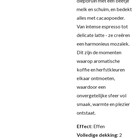
diepbruin met een beetje
melk en schuim, en bedekt
alles met cacaopoeder.
Van intense espresso tot
delicate latte - ze creëren
een harmonieus mozaïek.
Dit zijn de momenten
waarop aromatische
koffie en herfstkleuren
elkaar ontmoeten,
waardoor een
onvergetelijke sfeer vol
smaak, warmte en plezier
ontstaat.
Effect:
Effen
Volledige dekking:
2