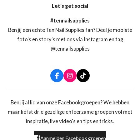
Let's get social
#tennailsupplies
Ben jij een echte Ten Nail Supplies fan? Deel je mooiste
foto's en story's met ons via Instagram en tag
@tennailsupplies
F
I
T
a
n
i
c
s
k
e
t
T
b
a
o
Ben jij al lid van onze Facebookgroepen? We hebben
o
g
k
maar liefst drie gezellige en leerzame groepen vol met
o
r
k
a
inspiratie, live video's en tips en tricks.
m
Aanmelden Facebook groepen