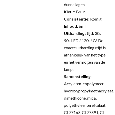
dunne lagen
Kleur:
Bruin
Consistentie:
Romig
Inhoud:
6ml
Uithardingstijd:
30s -
90s LED / 120s UV.
De
exacte uithardingstijd is
afhankelijk van het type
en het vermogen van de
lamp.
Samenstelling
:
Acrylaten-copolymeer,
hydroxypropylmethacrylaat,
dimethicone, mica,
polyethyleentereftalaat,
CI 77163, CI 77891, CI