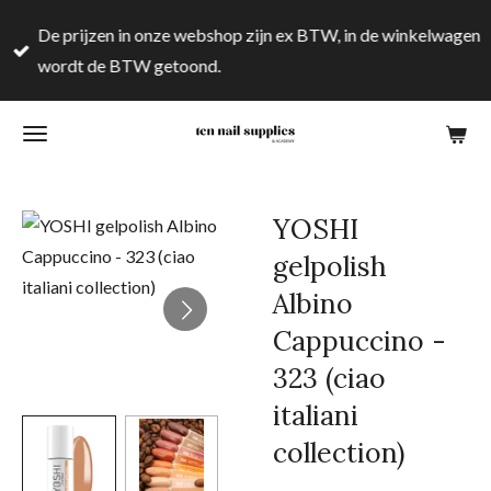
Ga
De prijzen in onze webshop zijn ex BTW, in de winkelwagen
direct
wordt de BTW getoond.
naar
de
hoofdinhoud
YOSHI
gelpolish
Albino
Cappuccino -
323 (ciao
italiani
collection)