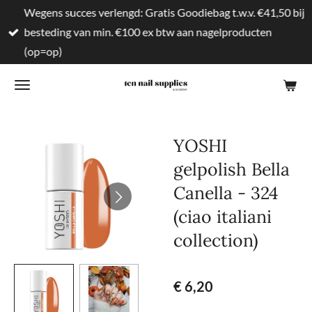
Wegens succes verlengd: Gratis Goodiebag t.w.v. €41,50 bij
Ga
besteding van min. €100 ex btw aan nagelproducten
direct
(op=op)
naar
de
hoofdinhoud
YOSHI
gelpolish Bella
Canella - 324
(ciao italiani
collection)
€ 6,20