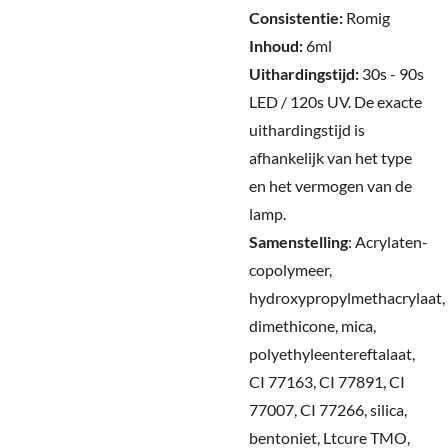
Consistentie:
Romig
Inhoud:
6ml
Uithardingstijd:
30s - 90s
LED / 120s UV.
De exacte
uithardingstijd is
afhankelijk van het type
en het vermogen van de
lamp.
Samenstelling
:
Acrylaten-
copolymeer,
hydroxypropylmethacrylaat,
dimethicone, mica,
polyethyleentereftalaat,
CI 77163, CI 77891, CI
77007, CI 77266, silica,
bentoniet, Ltcure TMO,