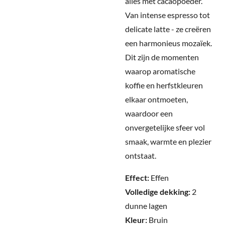
alles met cacaopoeder.
Van intense espresso tot
delicate latte - ze creëren
een harmonieus mozaïek.
Dit zijn de momenten
waarop aromatische
koffie en herfstkleuren
elkaar ontmoeten,
waardoor een
onvergetelijke sfeer vol
smaak, warmte en plezier
ontstaat.
Effect:
Effen
Volledige dekking:
2
dunne lagen
Kleur:
Bruin