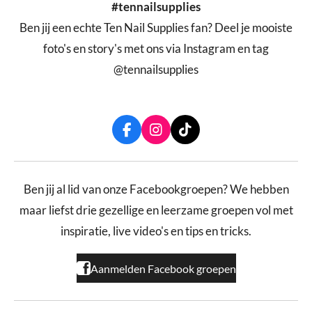
#tennailsupplies
Ben jij een echte Ten Nail Supplies fan? Deel je mooiste
foto's en story's met ons via Instagram en tag
@tennailsupplies
F
I
T
a
n
i
c
s
k
e
t
T
b
a
o
Ben jij al lid van onze Facebookgroepen? We hebben
o
g
k
maar liefst drie gezellige en leerzame groepen vol met
o
r
k
a
inspiratie, live video's en tips en tricks.
m
Aanmelden Facebook groepen