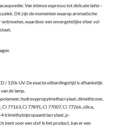
acaopoeder. Van intense espresso tot delicate latte -
ozaïek. Dit zijn de momenten waarop aromatische
ar ontmoeten, waardoor een onvergetelijke sfeer vol
staat.
lagen
ED / 120s UV.
De exacte uithardingstijd is afhankelijk
 van de lamp.
polymeer, hydroxypropylmethacrylaat, dimethicone,
, CI 77163, CI 77891, CI 77007, CI 77266, silica,
4 trimethylolpropaantriacrylaat, p-
sch bent voor een stof in het product, kan er een