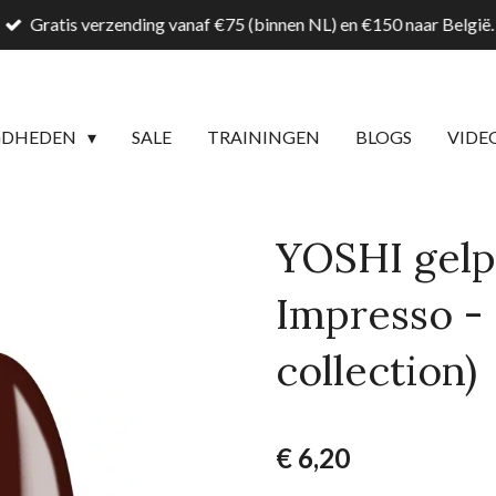
Gratis verzending vanaf €75 (binnen NL) en €150 naar België.
GDHEDEN
SALE
TRAININGEN
BLOGS
VIDE
YOSHI gelp
Impresso - 3
collection)
€ 6,20