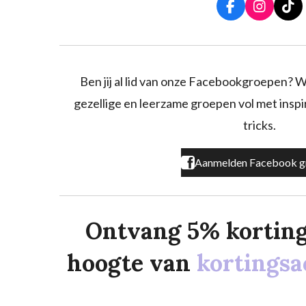
F
I
T
a
n
i
c
s
k
e
t
T
b
a
o
o
g
k
Ben jij al lid van onze Facebookgroepen? W
o
r
gezellige en leerzame groepen vol met inspira
k
a
m
tricks.
Aanmelden Facebook g
Ontvang 5% korting o
hoogte van
kortingsa