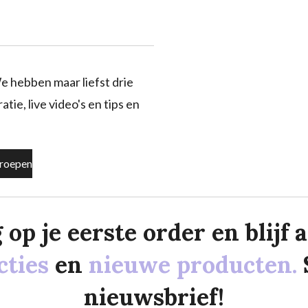
e hebben maar liefst drie
tie, live video's en tips en
roepen
p je eerste order en blijf al
cties
en
nieuwe producten.
nieuwsbrief!