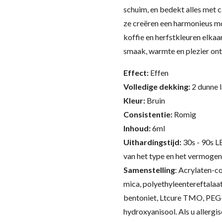
schuim, en bedekt alles met c
ze creëren een harmonieus m
koffie en herfstkleuren elka
smaak, warmte en plezier ont
Effect:
Effen
Volledige dekking:
2 dunne 
Kleur:
Bruin
Consistentie:
Romig
Inhoud:
6ml
Uithardingstijd:
30s - 90s L
van het type en het vermogen
Samenstelling
:
Acrylaten-co
mica, polyethyleentereftalaat
bentoniet, Ltcure TMO, PEG-
hydroxyanisool.
Als u allergi