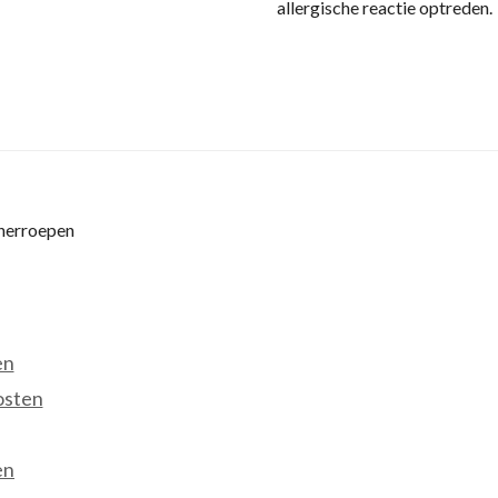
allergische reactie optreden.
 herroepen
en
osten
en