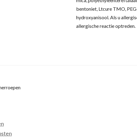
mica, polyethyleentereftalaat
bentoniet, Ltcure TMO, PEG-
hydroxyanisool.
Als u allergi
allergische reactie optreden.
 herroepen
en
osten