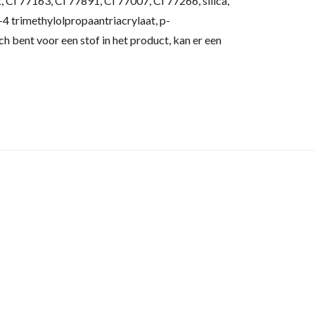
, CI 77163, CI 77891, CI 77007, CI 77266, silica,
4 trimethylolpropaantriacrylaat, p-
sch bent voor een stof in het product, kan er een