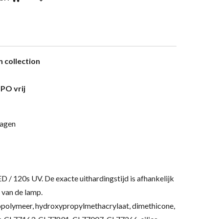
n collection
PO vrij
lagen
ED / 120s UV.
De exacte uithardingstijd is afhankelijk
 van de lamp.
polymeer, hydroxypropylmethacrylaat, dimethicone,