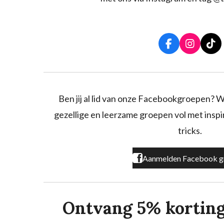
F
I
T
a
n
i
c
s
k
e
t
T
b
a
o
o
g
k
Ben jij al lid van onze Facebookgroepen? W
o
r
gezellige en leerzame groepen vol met inspira
k
a
m
tricks.
Aanmelden Facebook g
Ontvang 5% korting o