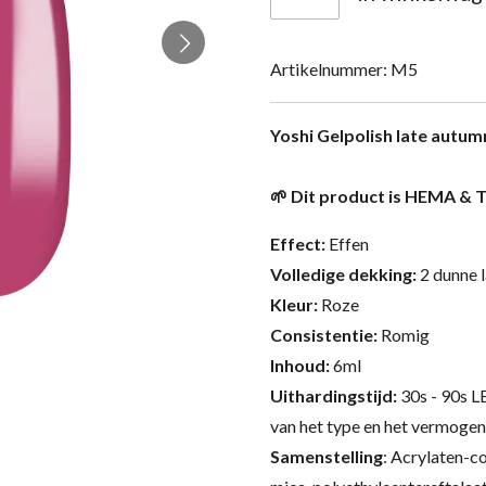
Artikelnummer:
M5
Yoshi Gelpolish late autum
🌱 Dit product is HEMA & T
Effect:
Effen
Volledige dekking:
2 dunne 
Kleur:
Roze
Consistentie:
Romig
Inhoud:
6ml
Uithardingstijd:
30s - 90s L
van het type en het vermogen
Samenstelling
:
Acrylaten-co