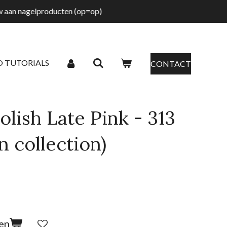
tw aan nagelproducten (op=op)
O TUTORIALS
CONTACT
lish Late Pink - 313
n collection)
en