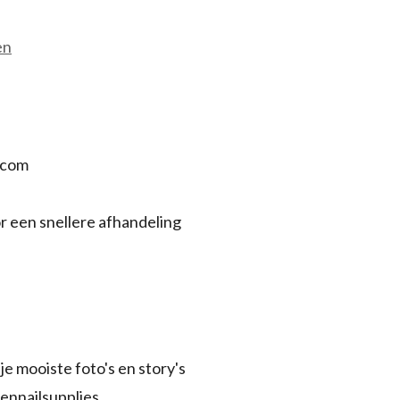
en
.com
r een snellere afhandeling
je mooiste foto's en story's
ennailsupplies