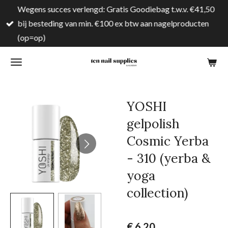
Wegens succes verlengd: Gratis Goodiebag t.w.v. €41,50
Ga
bij besteding van min. €100 ex btw aan nagelproducten
direct
(op=op)
naar
de
hoofdinhoud
YOSHI
gelpolish
Cosmic Yerba
- 310 (yerba &
yoga
collection)
€ 6,20