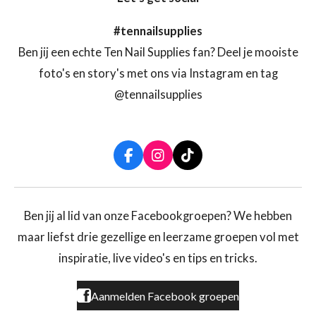
#tennailsupplies
Ben jij een echte Ten Nail Supplies fan? Deel je mooiste
foto's en story's met ons via Instagram en tag
@tennailsupplies
F
I
T
a
n
i
c
s
k
e
t
T
b
a
o
Ben jij al lid van onze Facebookgroepen? We hebben
o
g
k
maar liefst drie gezellige en leerzame groepen vol met
o
r
k
a
inspiratie, live video's en tips en tricks.
m
Aanmelden Facebook groepen