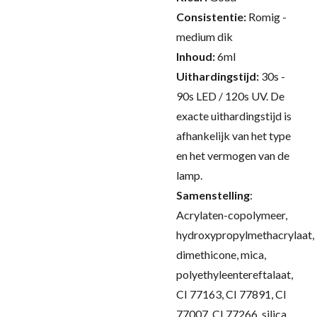
Consistentie:
Romig -
medium dik
Inhoud:
6ml
Uithardingstijd:
30s -
90s LED / 120s UV.
De
exacte uithardingstijd is
afhankelijk van het type
en het vermogen van de
lamp.
Samenstelling
:
Acrylaten-copolymeer,
hydroxypropylmethacrylaat,
dimethicone, mica,
polyethyleentereftalaat,
CI 77163, CI 77891, CI
77007, CI 77266, silica,