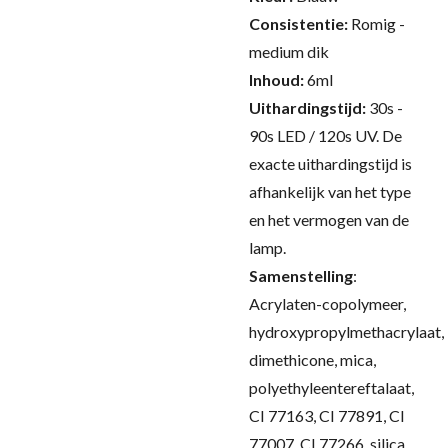
Consistentie:
Romig -
medium dik
Inhoud:
6ml
Uithardingstijd:
30s -
90s LED / 120s UV.
De
exacte uithardingstijd is
afhankelijk van het type
en het vermogen van de
lamp.
Samenstelling
:
Acrylaten-copolymeer,
hydroxypropylmethacrylaat,
dimethicone, mica,
polyethyleentereftalaat,
CI 77163, CI 77891, CI
77007, CI 77266, silica,