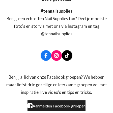
#tennailsupplies
Ben jij een echte Ten Nail Supplies fan? Deel je mooiste
foto's en story's met ons via Instagram en tag
@tennailsupplies
F
I
T
a
n
i
c
s
k
e
t
T
b
a
o
Ben jij al lid van onze Facebookgroepen? We hebben
o
g
k
maar liefst drie gezellige en leerzame groepen vol met
o
r
k
a
inspiratie, live video's en tips en tricks.
m
Aanmelden Facebook groepen