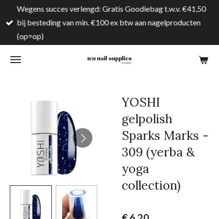
Wegens succes verlengd: Gratis Goodiebag t.w.v. €41,50
Ga
bij besteding van min. €100 ex btw aan nagelproducten
direct
(op=op)
naar
de
hoofdinhoud
YOSHI
gelpolish
Sparks Marks -
309 (yerba &
yoga
collection)
€ 6,20