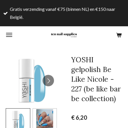
Ga
Gratis verzending vanaf €75 (binnen NL) en €150 naar
direct
België.
naar
de
hoofdinhoud
YOSHI
gelpolish Be
Like Nicole -
227 (be like bar
be collection)
€ 6,20