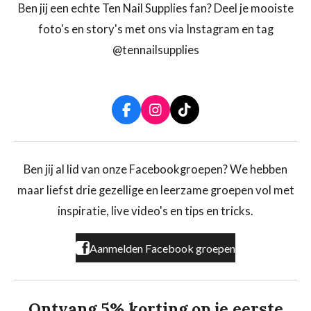
Ben jij een echte Ten Nail Supplies fan? Deel je mooiste
foto's en story's met ons via Instagram en tag
@tennailsupplies
F
I
T
a
n
i
c
s
k
e
t
T
b
a
o
Ben jij al lid van onze Facebookgroepen? We hebben
o
g
k
maar liefst drie gezellige en leerzame groepen vol met
o
r
k
a
inspiratie, live video's en tips en tricks.
m
Aanmelden Facebook groepen
Ontvang 5% korting op je eerste