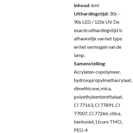
Inhoud:
6ml
Uithardingstijd:
30s -
90s LED / 120s UV.
De
exacte uithardingstijd is
afhankelijk van het type
en het vermogen van de
lamp.
Samenstelling
:
Acrylaten-copolymeer,
hydroxypropylmethacrylaat,
dimethicone, mica,
polyethyleentereftalaat,
CI 77163, CI 77891, CI
77007, CI 77266, silica,
bentoniet, Ltcure TMO,
PEG-4