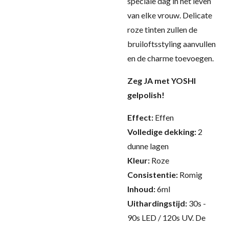
speciale dag in het leven
van elke vrouw. Delicate
roze tinten zullen de
bruiloftsstyling aanvullen
en de charme toevoegen.
Zeg JA met YOSHI
gelpolish!
Effect:
Effen
Volledige dekking:
2
dunne lagen
Kleur:
Roze
Consistentie:
Romig
Inhoud:
6ml
Uithardingstijd:
30s -
90s LED / 120s UV.
De