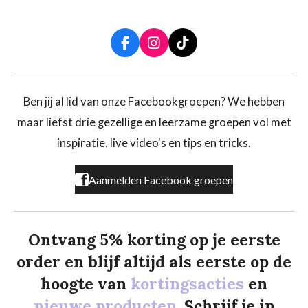
F
I
T
a
n
i
c
s
k
e
t
T
b
a
o
Ben jij al lid van onze Facebookgroepen? We hebben
o
g
k
maar liefst drie gezellige en leerzame groepen vol met
o
r
k
a
inspiratie, live video's en tips en tricks.
m
Aanmelden Facebook groepen
Ontvang 5% korting op je eerste
order en blijf altijd als eerste op de
hoogte van
kortingsacties
en
nieuwe producten.
Schrijf je in