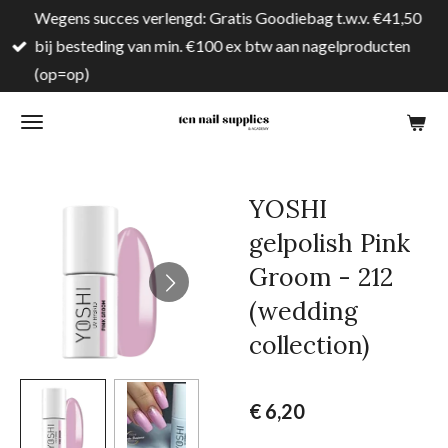
Wegens succes verlengd: Gratis Goodiebag t.w.v. €41,50
Ga
bij besteding van min. €100 ex btw aan nagelproducten
direct
(op=op)
naar
de
hoofdinhoud
YOSHI
gelpolish Pink
Groom - 212
(wedding
collection)
€ 6,20