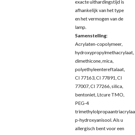
exacte uithardingstijd is
afhankelijk van het type
en het vermogen van de
lamp.
Samenstelling
:
Acrylaten-copolymeer,
hydroxypropylmethacrylaat,
dimethicone, mica,
polyethyleentereftalaat,
CI 77163, CI 77891, CI
77007, CI 77266, silica,
bentoniet, Ltcure TMO,
PEG-4
trimethylolpropaantriacrylaa
p-hydroxyanisool.
Als u
allergisch bent voor een