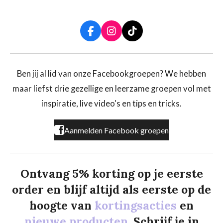
F
I
T
a
n
i
c
s
k
e
t
T
b
a
o
Ben jij al lid van onze Facebookgroepen? We hebben
o
g
k
maar liefst drie gezellige en leerzame groepen vol met
o
r
k
a
inspiratie, live video's en tips en tricks.
m
Aanmelden Facebook groepen
Ontvang 5% korting op je eerste
order en blijf altijd als eerste op de
hoogte van
kortingsacties
en
nieuwe producten.
Schrijf je in