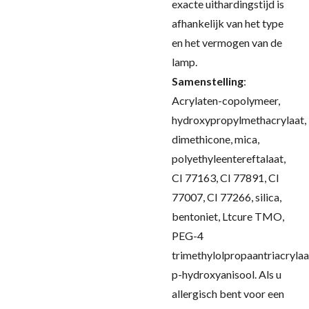
exacte uithardingstijd is
afhankelijk van het type
en het vermogen van de
lamp.
Samenstelling
:
Acrylaten-copolymeer,
hydroxypropylmethacrylaat,
dimethicone, mica,
polyethyleentereftalaat,
CI 77163, CI 77891, CI
77007, CI 77266, silica,
bentoniet, Ltcure TMO,
PEG-4
trimethylolpropaantriacrylaa
p-hydroxyanisool.
Als u
allergisch bent voor een