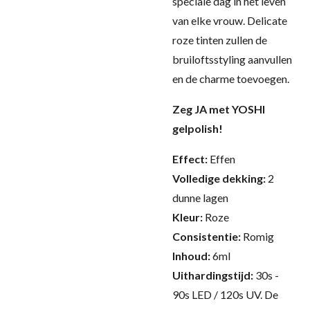
speciale dag in het leven
van elke vrouw. Delicate
roze tinten zullen de
bruiloftsstyling aanvullen
en de charme toevoegen.
Zeg JA met YOSHI
gelpolish!
Effect:
Effen
Volledige dekking:
2
dunne lagen
Kleur:
Roze
Consistentie:
Romig
Inhoud:
6ml
Uithardingstijd:
30s -
90s LED / 120s UV.
De