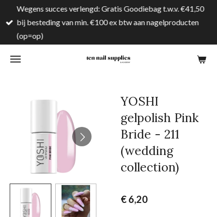
Wegens succes verlengd: Gratis Goodiebag t.w.v. €41,50
Ga
bij besteding van min. €100 ex btw aan nagelproducten
direct
(op=op)
naar
de
hoofdinhoud
YOSHI
gelpolish Pink
Bride - 211
(wedding
collection)
€ 6,20