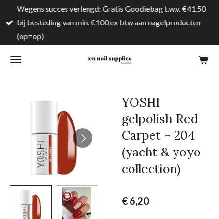
Wegens succes verlengd: Gratis Goodiebag t.w.v. €41,50
Ga
bij besteding van min. €100 ex btw aan nagelproducten
direct
(op=op)
naar
de
hoofdinhoud
YOSHI
gelpolish Red
Carpet - 204
(yacht & yoyo
collection)
€ 6,20