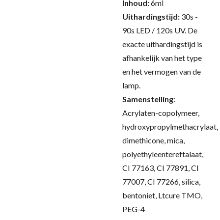
Inhoud:
6ml
Uithardingstijd:
30s -
90s LED / 120s UV.
De
exacte uithardingstijd is
afhankelijk van het type
en het vermogen van de
lamp.
Samenstelling
:
Acrylaten-copolymeer,
hydroxypropylmethacrylaat,
dimethicone, mica,
polyethyleentereftalaat,
CI 77163, CI 77891, CI
77007, CI 77266, silica,
bentoniet, Ltcure TMO,
PEG-4