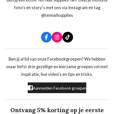
foto's en story's met ons via Instagram en tag
@tennailsupplies
F
I
T
a
n
i
c
s
k
e
t
T
b
a
o
Ben jij al lid van onze Facebookgroepen? We hebben
o
g
k
maar liefst drie gezellige en leerzame groepen vol met
o
r
k
a
inspiratie, live video's en tips en tricks.
m
Aanmelden Facebook groepen
Ontvang 5% korting op je eerste