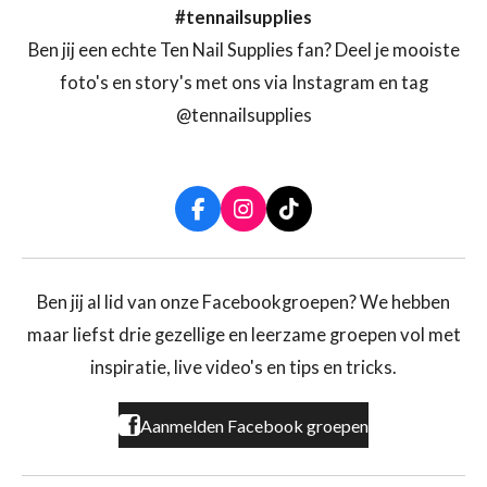
#tennailsupplies
Ben jij een echte Ten Nail Supplies fan? Deel je mooiste
foto's en story's met ons via Instagram en tag
@tennailsupplies
F
I
T
a
n
i
c
s
k
e
t
T
b
a
o
Ben jij al lid van onze Facebookgroepen? We hebben
o
g
k
maar liefst drie gezellige en leerzame groepen vol met
o
r
k
a
inspiratie, live video's en tips en tricks.
m
Aanmelden Facebook groepen