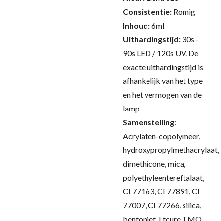
Consistentie:
Romig
Inhoud:
6ml
Uithardingstijd:
30s -
90s LED / 120s UV.
De
exacte uithardingstijd is
afhankelijk van het type
en het vermogen van de
lamp.
Samenstelling
:
Acrylaten-copolymeer,
hydroxypropylmethacrylaat,
dimethicone, mica,
polyethyleentereftalaat,
CI 77163, CI 77891, CI
77007, CI 77266, silica,
bentoniet, Ltcure TMO,