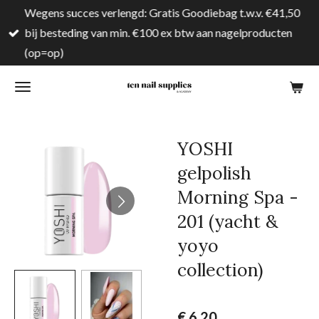
Wegens succes verlengd: Gratis Goodiebag t.w.v. €41,50
Ga
bij besteding van min. €100 ex btw aan nagelproducten
direct
(op=op)
naar
de
hoofdinhoud
YOSHI
gelpolish
Morning Spa -
201 (yacht &
yoyo
collection)
€ 6,20