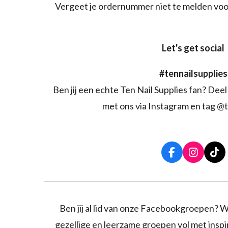
Vergeet je ordernummer niet te melden voo
Let's get social
#tennailsupplies
Ben jij een echte Ten Nail Supplies fan? Deel 
met ons via Instagram en tag @t
F
I
T
a
n
i
c
s
k
e
t
T
b
a
o
o
g
k
Ben jij al lid van onze Facebookgroepen? W
o
r
gezellige en leerzame groepen vol met inspira
k
a