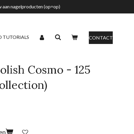
tw aan nagelproducten (op=op)
O TUTORIALS
CONTACT
olish Cosmo - 125
ollection)
en