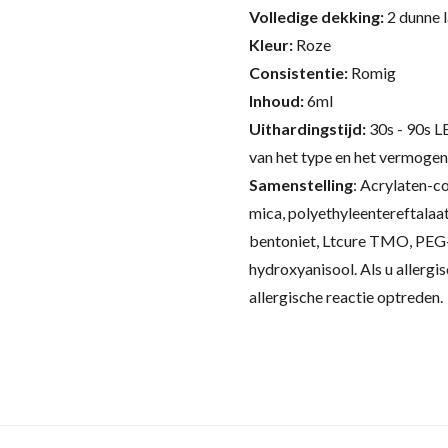
Volledige dekking:
2 dunne 
Kleur:
Roze
Consistentie:
Romig
Inhoud:
6ml
Uithardingstijd:
30s - 90s L
van het type en het vermogen
Samenstelling
:
Acrylaten-co
mica, polyethyleentereftalaat
bentoniet, Ltcure TMO, PEG-
hydroxyanisool.
Als u allergi
allergische reactie optreden.