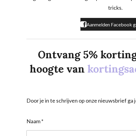
m
tricks.
Aanmelden Facebook g
Ontvang 5% korting o
hoogte van
kortingsa
Door je in te schrijven op onze nieuwsbrief g
Naam *