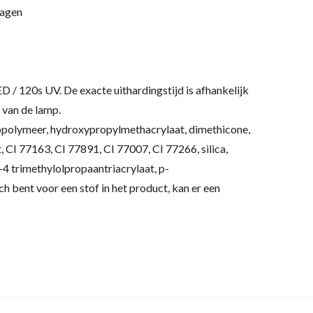
lagen
ED / 120s UV.
De exacte uithardingstijd is afhankelijk
 van de lamp.
polymeer, hydroxypropylmethacrylaat, dimethicone,
, CI 77163, CI 77891, CI 77007, CI 77266, silica,
4 trimethylolpropaantriacrylaat, p-
sch bent voor een stof in het product, kan er een