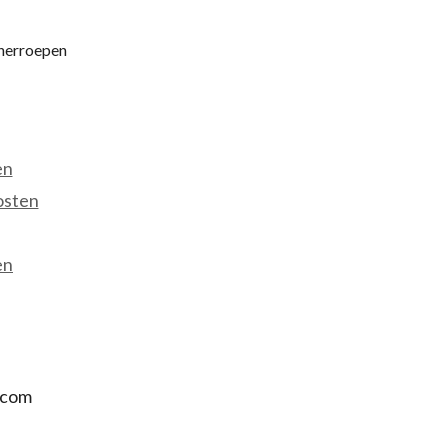
 herroepen
en
osten
en
.com