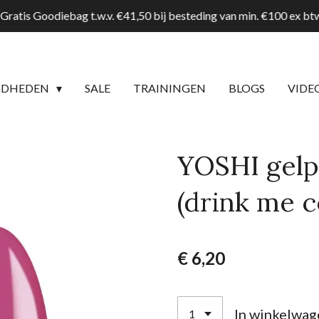
Gratis Goodiebag t.w.v. €41,50 bij besteding van min. €100 ex b
GDHEDEN
SALE
TRAININGEN
BLOGS
VIDE
YOSHI gelp
(drink me c
€ 6,20
In winkelwag