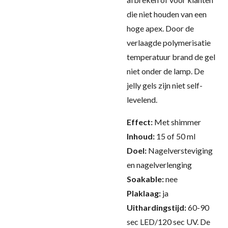
die niet houden van een
hoge apex. Door de
verlaagde polymerisatie
temperatuur brand de gel
niet onder de lamp.
De
jelly gels zijn niet self-
levelend.
Effect:
Met shimmer
Inhoud:
15 of 50 ml
Doel:
Nagelversteviging
en nagelverlenging
Soakable:
nee
Plaklaag:
ja
Uithardingstijd:
60-90
sec LED/120 sec UV.
De