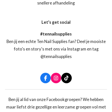
snellere afhandeling
Let's get social
#tennailsupplies
Ben jij een echte Ten Nail Supplies fan? Deel je mooiste
foto's en story's met ons via Instagram en tag
@tennailsupplies
F
I
T
a
n
i
c
s
k
e
t
T
b
a
o
Ben jij al lid van onze Facebookgroepen? We hebben
o
g
k
maar liefst drie gezellige en leerzame groepen vol met
o
r