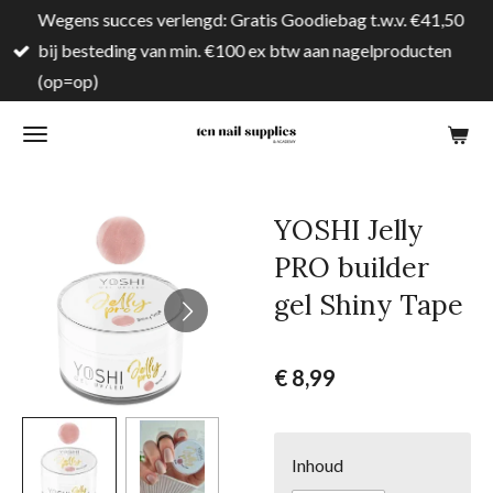
Wegens succes verlengd: Gratis Goodiebag t.w.v. €41,50
Ga
bij besteding van min. €100 ex btw aan nagelproducten
direct
(op=op)
naar
de
hoofdinhoud
YOSHI Jelly
PRO builder
gel Shiny Tape
€ 8,99
Inhoud