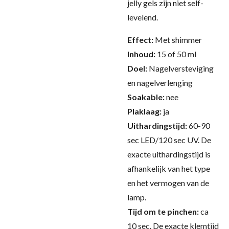
jelly gels zijn niet self-
levelend.
Effect:
Met shimmer
Inhoud:
15 of 50 ml
Doel:
Nagelversteviging
en nagelverlenging
Soakable:
nee
Plaklaag:
ja
Uithardingstijd:
60-90
sec LED/120 sec UV.
De
exacte uithardingstijd is
afhankelijk van het type
en het vermogen van de
lamp.
Tijd om te pinchen:
ca
10 sec.
De exacte klemtijd