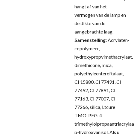
hangt af van het
vermogen van de lamp en
de dikte van de
aangebrachte laag.
Samenstelling:
Acrylaten-
copolymeer,
hydroxypropylmethacrylaat,
dimethicone, mica,
polyethyleentereftalaat,
CI 15880, CI 77491, CI
77492, CI 77891, CI
77163, CI 77007, CI
77266, silica, Ltcure
TMO, PEG-4
trimethylolpropaantriacrylaa
p-hydroxyanisol.
Als u