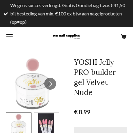
Wegens succes verlengd: Gratis Goodiebag t.w.v. €41,50
Ga
bij besteding van min. €100 ex btw aan nagelproducten
direct
(op=op)
naar
de
hoofdinhoud
YOSHI Jelly
PRO builder
gel Velvet
Nude
€ 8,99