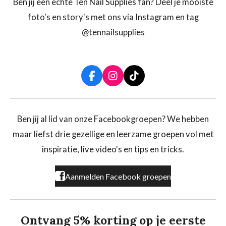
Ben jij een echte Ten Nail Supplies fan? Deel je mooiste
foto's en story's met ons via Instagram en tag
@tennailsupplies
F
I
T
a
n
i
c
s
k
e
t
T
b
a
o
Ben jij al lid van onze Facebookgroepen? We hebben
o
g
k
maar liefst drie gezellige en leerzame groepen vol met
o
r
k
a
inspiratie, live video's en tips en tricks.
m
Aanmelden Facebook groepen
Ontvang 5% korting op je eerste