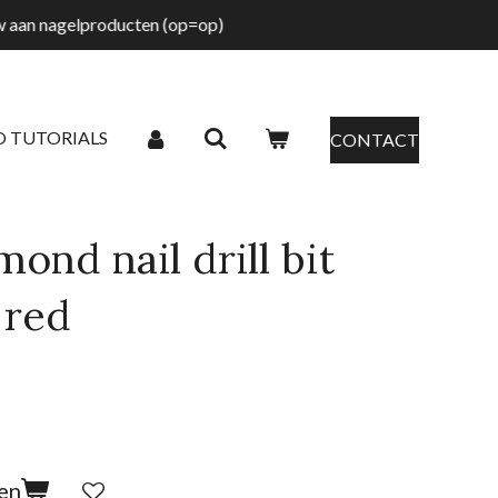
tw aan nagelproducten (op=op)
O TUTORIALS
CONTACT
mond nail drill bit
 red
en