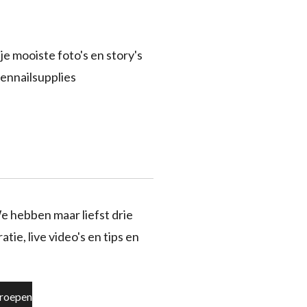
je mooiste foto's en story's
ennailsupplies
e hebben maar liefst drie
tie, live video's en tips en
roepen