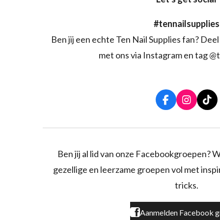
#tennailsupplies
Ben jij een echte Ten Nail Supplies fan? Deel 
met ons via Instagram en tag @t
F
I
T
a
n
i
c
s
k
e
t
T
b
a
o
o
g
k
Ben jij al lid van onze Facebookgroepen? W
o
r
gezellige en leerzame groepen vol met inspira
k
a
m
tricks.
Aanmelden Facebook g