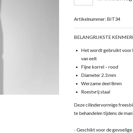
Artikelnummer:
BIT34
BELANGRIJKSTE KENMER
Het wordt gebruikt voor 
van eelt
Fijne korrel – rood
Diameter 2.3 mm
Werzame deel 8mm
Roestvrij staal
Deze cilindervormige freesbi
te behandelen tijdens de ma
- Geschikt voor de gevoelige 