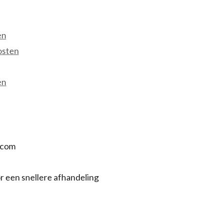
en
osten
en
.com
r een snellere afhandeling