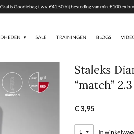
Gratis Goodiebag t.w.v. €41,50 bij besteding van min. €100 ex b
GDHEDEN
SALE
TRAININGEN
BLOGS
VIDE
Staleks Dia
“match” 2.3
€ 3,95
In winkelwag