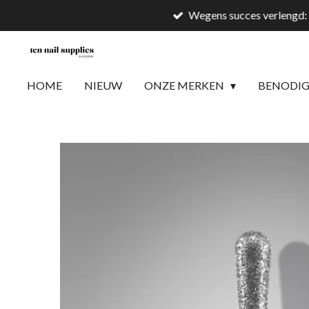
Wegens succes verlengd: 
Ga
direct
naar
de
HOME
NIEUW
ONZE MERKEN
BENODI
hoofdinhoud