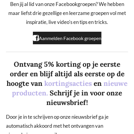
b
a
o
Ben jij al lid van onze Facebookgroepen? We hebben
o
g
k
maar liefst drie gezellige en leerzame groepen vol met
o
r
k
a
inspiratie, live video's en tips en tricks.
m
Aanmelden Facebook groepen
Ontvang 5% korting op je eerste
order en blijf altijd als eerste op de
hoogte van
kortingsacties
en
nieuwe
producten.
Schrijf je in voor onze
nieuwsbrief!
Door je in te schrijven op onze nieuwsbrief ga je
automatisch akkoord met het ontvangen van