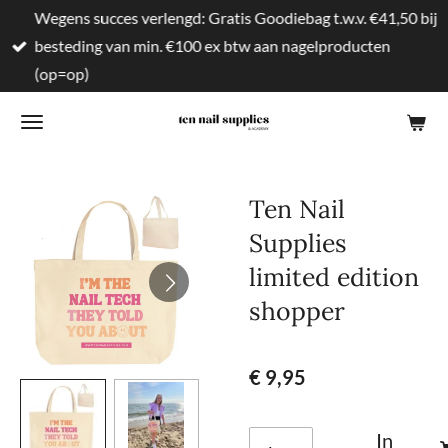
Wegens succes verlengd: Gratis Goodiebag t.w.v. €41,50 bij
Ga
besteding van min. €100 ex btw aan nagelproducten
direct
(op=op)
naar
de
hoofdinhoud
Ten Nail
Supplies
limited edition
shopper
€ 9,95
In