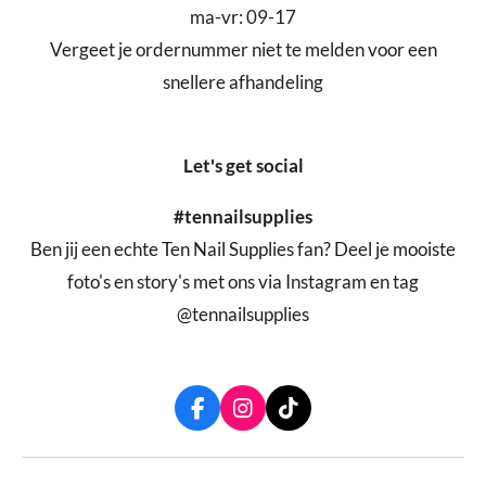
ma-vr: 09-17
Vergeet je ordernummer niet te melden voor een
snellere afhandeling
Let's get social
#tennailsupplies
Ben jij een echte Ten Nail Supplies fan? Deel je mooiste
foto's en story's met ons via Instagram en tag
@tennailsupplies
F
I
T
a
n
i
c
s
k
e
t
T