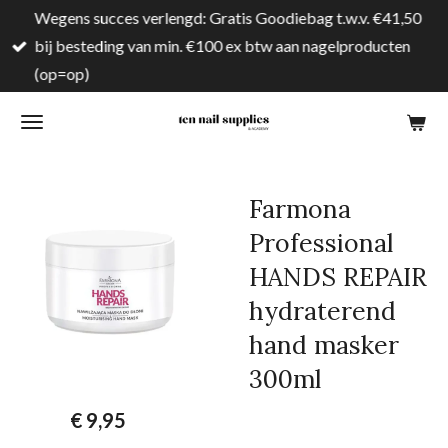
Wegens succes verlengd: Gratis Goodiebag t.w.v. €41,50
Ga
bij besteding van min. €100 ex btw aan nagelproducten
direct
(op=op)
naar
de
hoofdinhoud
Farmona
Professional
HANDS REPAIR
hydraterend
hand masker
300ml
€ 9,95