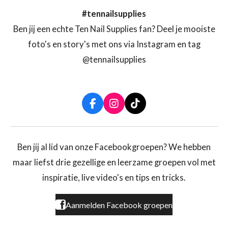
#tennailsupplies
Ben jij een echte Ten Nail Supplies fan? Deel je mooiste
foto's en story's met ons via Instagram en tag
@tennailsupplies
F
I
T
a
n
i
c
s
k
e
t
T
b
a
o
Ben jij al lid van onze Facebookgroepen? We hebben
o
g
k
maar liefst drie gezellige en leerzame groepen vol met
o
r
k
a
inspiratie, live video's en tips en tricks.
m
Aanmelden Facebook groepen